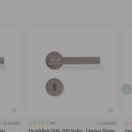
+ KLEUREN
+ KLEUREN
10
ons
Deurklink Helix 200 Stripe - Donker Brons
Deu