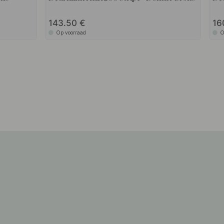
143.50
16
Op voorraad
O