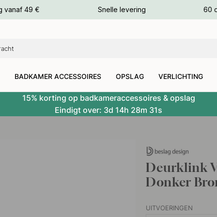
g vanaf 49 €
Snelle levering
60 
euren
euren
BADKAMER ACCESSOIRES
OPSLAG
VERLICHTING
15% korting op badkameraccessoires & opslag
Eindigt over:
3d
14h
28m
30s
Deurklink V
Donker Bro
UITVOERINGEN