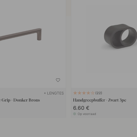
+ LENGTES
22
 Grip - Donker Brons
Handgreepbuffer - Zwart 3pc
6.60 €
Op voorraad