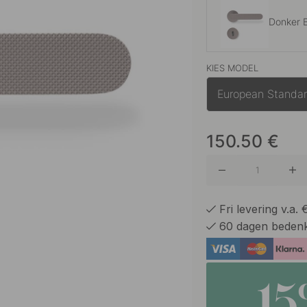
Donker 
KIES MODEL
Mat Zwa
European Standa
Roestvri
150.50
€
Fri levering v.a.
60 dagen bedenk
1