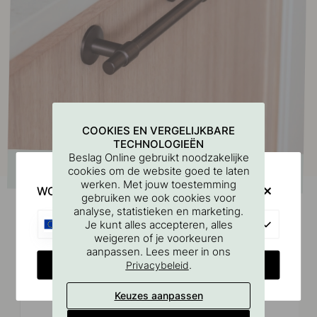
COOKIES EN VERGELIJKBARE
TECHNOLOGIEËN
Beslag Online gebruikt noodzakelijke
cookies om de website goed te laten
werken. Met jouw toestemming
WOULD YOU RATHER VISIT?
gebruiken we ook cookies voor
analyse, statistieken en marketing.
EU
Je kunt alles accepteren, alles
weigeren of je voorkeuren
Vergelijkbare producten
aanpassen. Lees meer in ons
CHANGE COUNTRY
.
Privacybeleid
Keuzes aanpassen