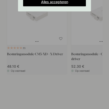
Alles accepteren
1
Besturingsmodule CM5-XD - X-Driver
Besturingsmodule - CM5-X
driver
48.10
52.30
Op voorraad
Op voorraad