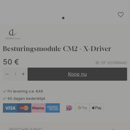
Besturingsmodule CM2 - X-Driver
50
€
OP VOORRAAD
Koop nu
Fri levering v.a. €49
60 dagen bedenktijd
BESCHRIJVING