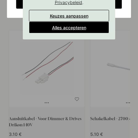
CHANGE COUNTRY
.
Privacybeleid
Keuzes aanpassen
Vergelijkbare producten
Alles accepteren
Aansluitkabel - Voor Dimmer & Drives
Schakelkabel - 2700/40
Drikon 1-10V
3.10
5.10