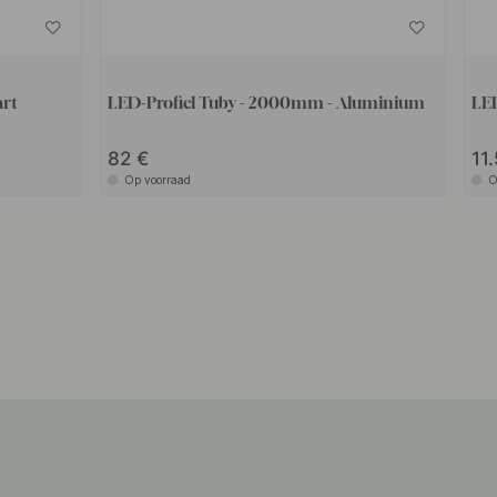
art
LED-Profiel Tuby - 2000mm - Aluminium
LE
82
11
Op voorraad
O