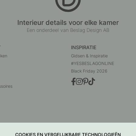
Interieur details voor elke kamer
Een onderdeel van Beslag Design AB
T
INSPIRATIE
uken
Gidsen & Inspiratie
#YESBESLAGONLINE
Black Friday 2026
soires
COOKIES EN VERGELIJKBARE TECHNOLOGIEËN