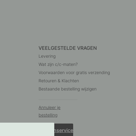
VEELGESTELDE VRAGEN
Levering
Wat zijn c/c-maten?
Voorwaarden voor gratis verzending
Retouren & Klachten
Bestaande bestelling wijzigen
Annuleer je
bestelling
Klantenservice