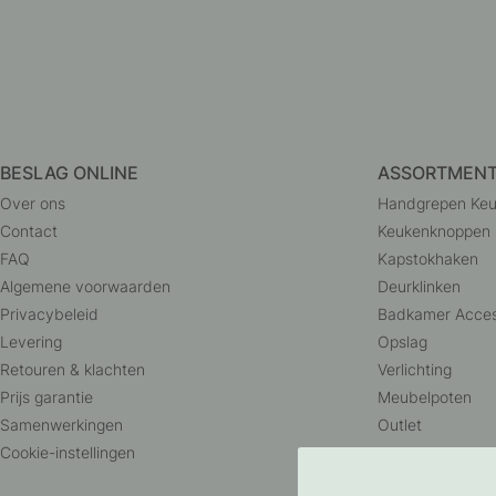
BESLAG ONLINE
ASSORTMEN
Over ons
Handgrepen Ke
Contact
Keukenknoppen
FAQ
Kapstokhaken
Algemene voorwaarden
Deurklinken
Privacybeleid
Badkamer Acces
Levering
Opslag
Retouren & klachten
Verlichting
Prijs garantie
Meubelpoten
Samenwerkingen
Outlet
Cookie-instellingen