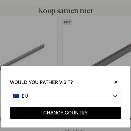
Koop samen met
WOULD YOU RATHER VISIT?
EU
CHANGE COUNTRY
gy - 2000mm - Zwart
Geëlektrificeerde Rail Magy 24V - 
Zwart