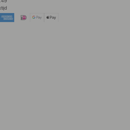
 €49
tijd