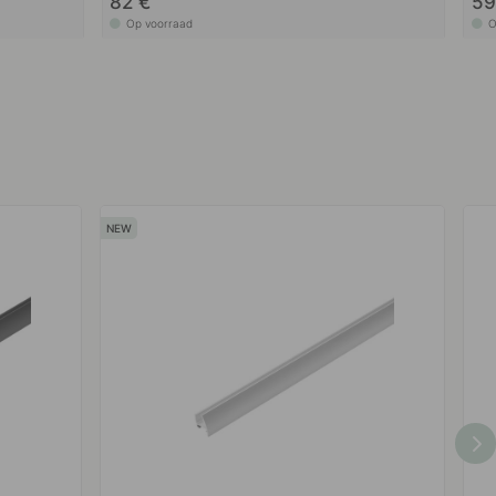
82 €
59
Op voorraad
O