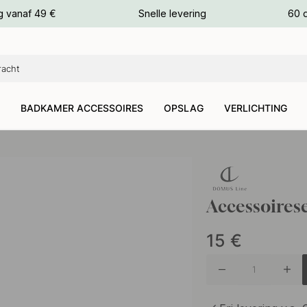
g vanaf 49 €
Snelle levering
60 
euren
euren
BADKAMER ACCESSOIRES
OPSLAG
VERLICHTING
Accessoires
15
€