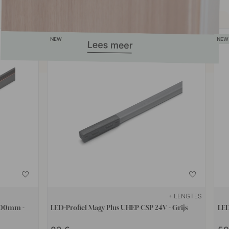
+ LENGTES
2000mm -
LED-Profiel Magy Plus UHEP CSP 24V - Grijs
LED