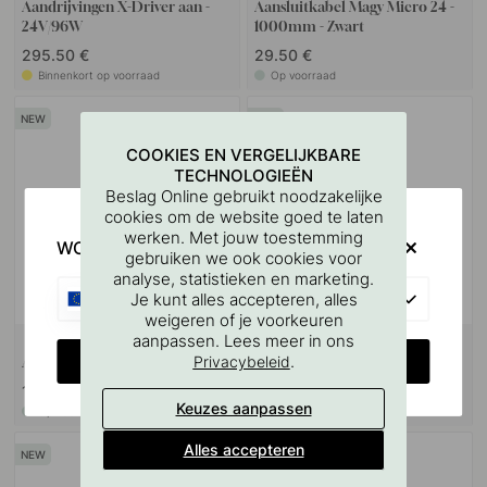
Aandrijvingen X-Driver aan -
Aansluitkabel Magy Micro 24 -
24V/96W
1000mm - Zwart
295.50 €
29.50 €
Binnenkort op voorraad
Op voorraad
COOKIES EN VERGELIJKBARE
TECHNOLOGIEËN
Beslag Online gebruikt noodzakelijke
cookies om de website goed te laten
werken. Met jouw toestemming
WOULD YOU RATHER VISIT?
gebruiken we ook cookies voor
analyse, statistieken en marketing.
EU
Je kunt alles accepteren, alles
weigeren of je voorkeuren
aanpassen. Lees meer in ons
CHANGE COUNTRY
.
Privacybeleid
Accessoireset Magy - Inbouw
Accessoireset Magy - Opbouw
15 €
15 €
Keuzes aanpassen
Op voorraad
Op voorraad
Alles accepteren