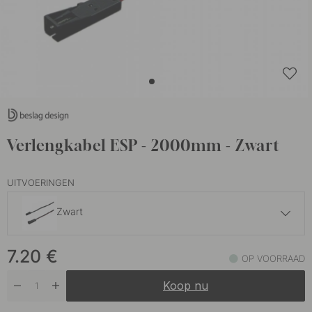
Verlengkabel ESP - 2000mm - Zwart
UITVOERINGEN
Zwart
95.80 €
7.20
€
OP VOORRAAD
Op voorraad
Koop nu