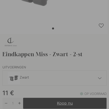
Eindkappen Miss - Zwart - 2-st
UITVOERINGEN
Zwart
10.20 €
11
€
Aluminium
OP VOORRAAD
Op voorraad
Koop nu