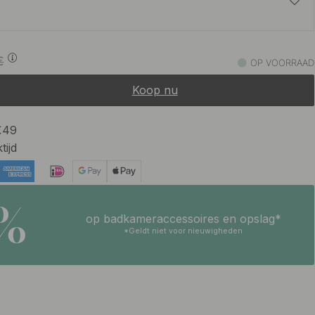
15.81 €
18.60 €
€
OP VOORRAAD
Op voorraad
Koop nu
 €49
tijd
5%
op badkameraccessoires en opslag*
*Geldt niet voor nieuwigheden