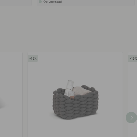
Op voorraad
15
15