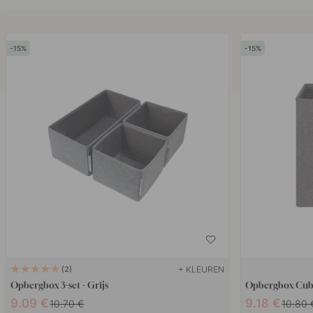
15
15
+ KLEUREN
2
Opbergbox 3-set - Grijs
Opbergbox Cube
9.09 €
9.18 €
10.70 €
10.80 