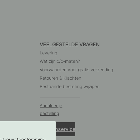
VEELGESTELDE VRAGEN
Levering
Wat zijn c/c-maten?
Voorwaarden voor gratis verzending
Retouren & Klachten
Bestaande bestelling wijzigen
Annuleer je
bestelling
Klantenservice
Met jouw toestemming