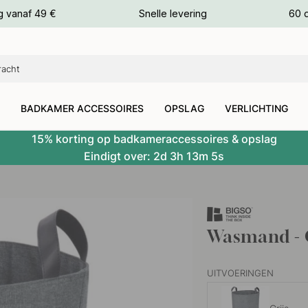
g vanaf 49 €
Snelle levering
60 
euren
euren
BADKAMER ACCESSOIRES
OPSLAG
VERLICHTING
15% korting op badkameraccessoires & opslag
Eindigt over:
2d
3h
13m
4s
Wasmand - 
UITVOERINGEN