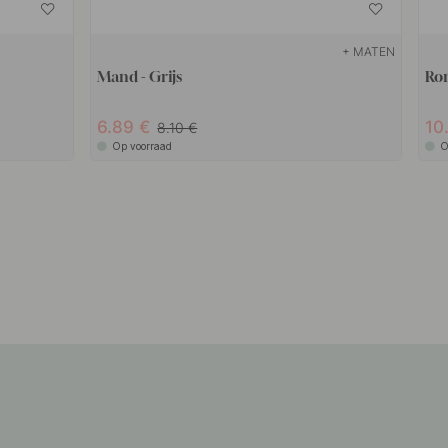
+ MATEN
Mand - Grijs
Ron
6.89
10
8.10
Op voorraad
O