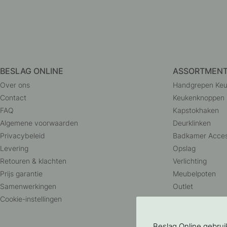
BESLAG ONLINE
ASSORTMEN
Over ons
Handgrepen Ke
Contact
Keukenknoppen
FAQ
Kapstokhaken
Algemene voorwaarden
Deurklinken
Privacybeleid
Badkamer Acces
Levering
Opslag
Retouren & klachten
Verlichting
Prijs garantie
Meubelpoten
Samenwerkingen
Outlet
Cookie-instellingen
Beslag Online gebru