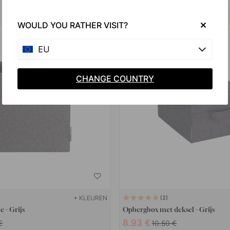
Koop samen met
WOULD YOU RATHER VISIT?
15
EU
CHANGE COUNTRY
+ KLEUREN
2
 - Grijs
Opbergbox met deksel - Grijs
8.93 €
€
10.50 €