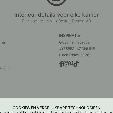
Interieur details voor elke kamer
Een onderdeel van Beslag Design AB
T
INSPIRATIE
uken
Gidsen & Inspiratie
#YESBESLAGONLINE
Black Friday 2026
soires
COOKIES EN VERGELIJKBARE TECHNOLOGIEËN
ikt noodzakelijke cookies om de website goed te laten werken. 