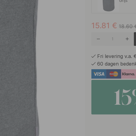
Grijs
15.81
€
Beige
18.60
Fri levering v.a.
60 dagen bedenk
1