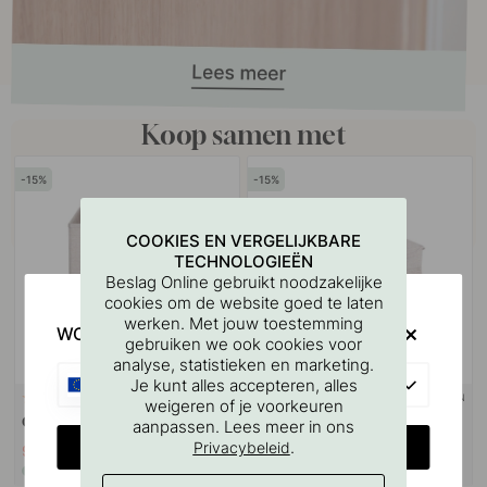
Koop samen met
15
15
COOKIES EN VERGELIJKBARE
TECHNOLOGIEËN
Beslag Online gebruikt noodzakelijke
cookies om de website goed te laten
werken. Met jouw toestemming
WOULD YOU RATHER VISIT?
gebruiken we ook cookies voor
analyse, statistieken en marketing.
EU
Je kunt alles accepteren, alles
+ KLEUREN
+ MATEN
3
4
weigeren of je voorkeuren
Opbergbox Cube - Beige
Opbergbox met deksel - Beige
aanpassen. Lees meer in ons
CHANGE COUNTRY
.
Privacybeleid
9.18 €
8.93 €
10.80 €
10.50 €
Op voorraad
Op voorraad