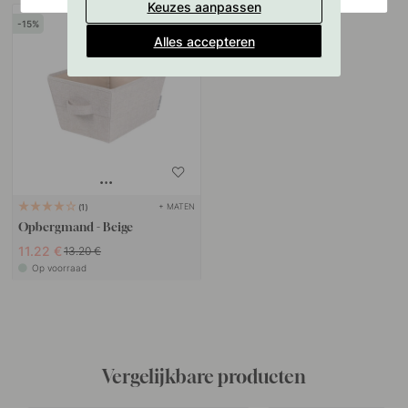
Keuzes aanpassen
15
Alles accepteren
+ MATEN
1
Opbergmand - Beige
11.22 €
13.20 €
Op voorraad
Vergelijkbare producten