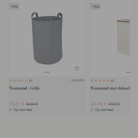
15
15
+ KLEUREN
1
2
Wasmand - Grijs
Wasmand met deksel - Z
15.81
34.94
18.60
41.10
Op voorraad
Op voorraad