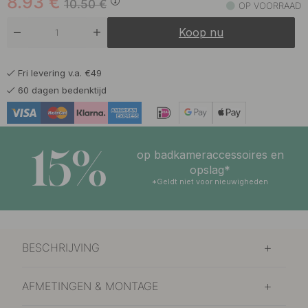
8.93
€
10.50
€
OP VOORRAAD
Koop nu
Fri levering v.a. €49
60 dagen bedenktijd
15%
op badkameraccessoires en
opslag*
*Geldt niet voor nieuwigheden
BESCHRIJVING
AFMETINGEN & MONTAGE