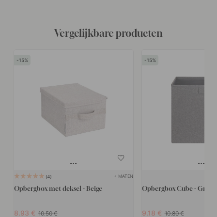
Vergelijkbare producten
15
15
+ MATEN
4
Opbergbox met deksel - Beige
Opbergbox Cube - Grijs
8.93
9.18
10.50
10.80