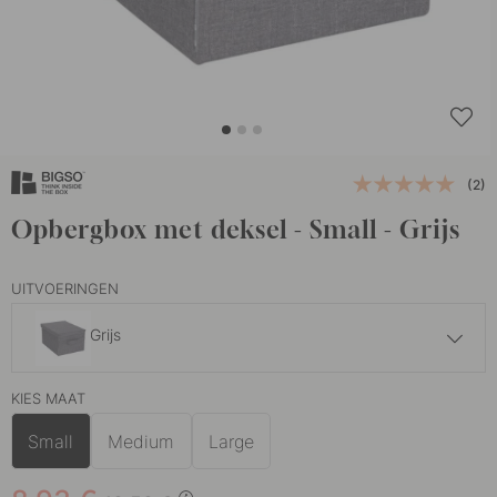
(2)
Opbergbox met deksel - Small - Grijs
UITVOERINGEN
Grijs
8.93 €
10.50 €
KIES MAAT
Beige
Op voorraad
Small
Medium
Large