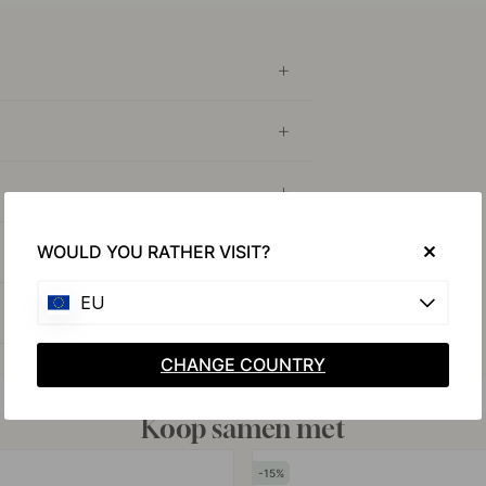
WOULD YOU RATHER VISIT?
EU
CHANGE COUNTRY
Koop samen met
15