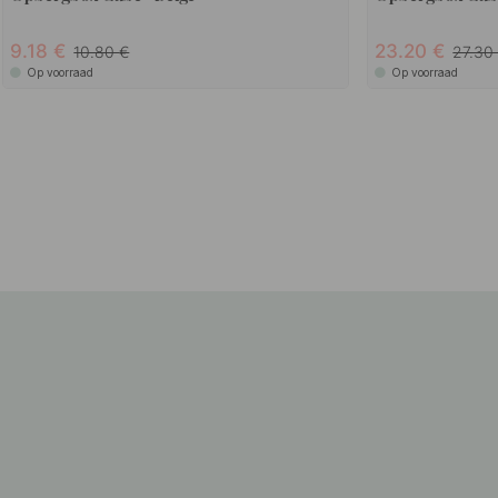
9.18
23.20
10.80
27.3
Op voorraad
Op voorraad