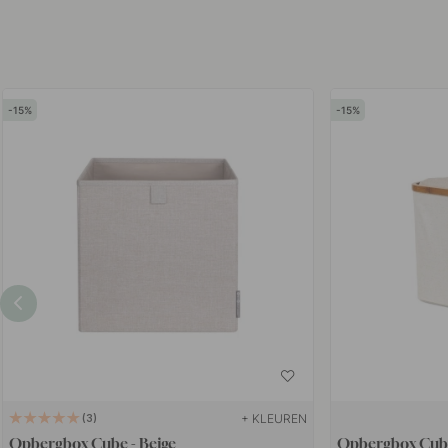
15
15
+ KLEUREN
3
Opbergbox Cube - Beige
Opbergbox Cub