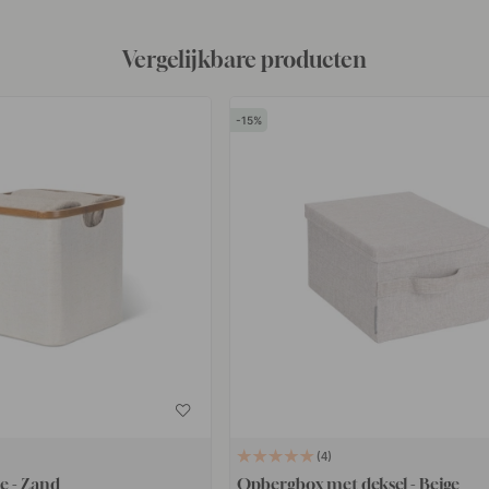
Vergelijkbare producten
15
4
e - Zand
Opbergbox met deksel - Beige