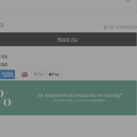
9.18 €
10.80 €
OP VOORRAAD
Op voorraad
Koop nu
 €49
tijd
5%
op badkameraccessoires en opslag*
*Geldt niet voor nieuwigheden