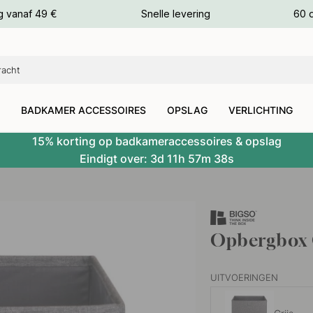
g vanaf 49 €
Snelle levering
60 
euren
euren
BADKAMER ACCESSOIRES
OPSLAG
VERLICHTING
15% korting op badkameraccessoires & opslag
Eindigt over:
3d
11h
57m
37s
Opbergbox C
UITVOERINGEN