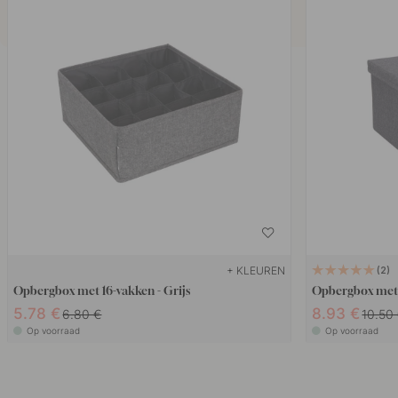
+ KLEUREN
2
Opbergbox met 16-vakken - Grijs
Opbergbox met d
5.78 €
8.93 €
6.80 €
10.50
Op voorraad
Op voorraad