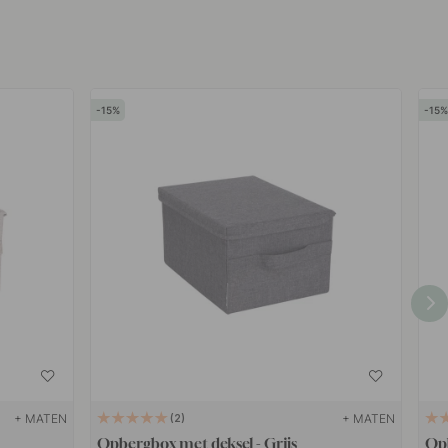
15
15
+ MATEN
+ MATEN
2
Opbergbox met deksel - Grijs
Opb