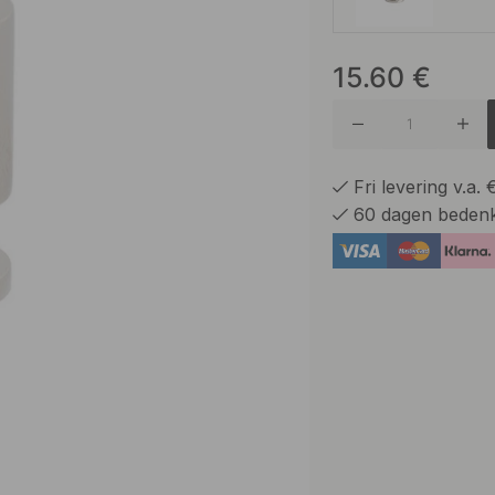
15.60
€
Geborste
Gebrons
Fri levering v.a.
60 dagen bedenk
Gepolijs
Mat Zwa