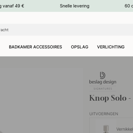
g vanaf 49 €
Snelle levering
60 
euren
euren
BADKAMER ACCESSOIRES
OPSLAG
VERLICHTING
Knop Solo -
UITVOERINGEN
Vernikke