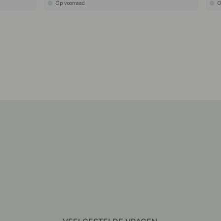
Op voorraad
O