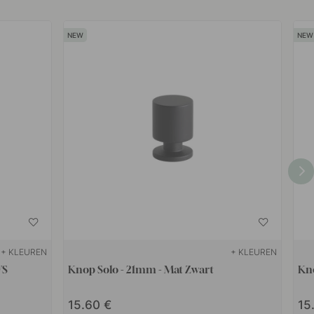
+ KLEUREN
+ KLEUREN
VS
Knop Solo - 21mm - Mat Zwart
Kno
15.60
15