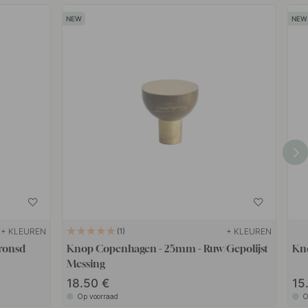
+ KLEUREN
+ KLEUREN
1
ronsd
Knop Copenhagen - 25mm - Ruw/Gepolijst
Kno
Messing
18.50
15
Op voorraad
O