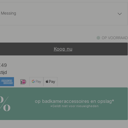
t Messing
15.60 €
ld Roestvrij
OP VOORRAAD
Op voorraad
Koop nu
17.50 €
d Messing
Op voorraad
 €49
tijd
15.60 €
rt
Op voorraad
5%
op badkameraccessoires en opslag*
15.60 €
ld
*Geldt niet voor nieuwigheden
Op voorraad