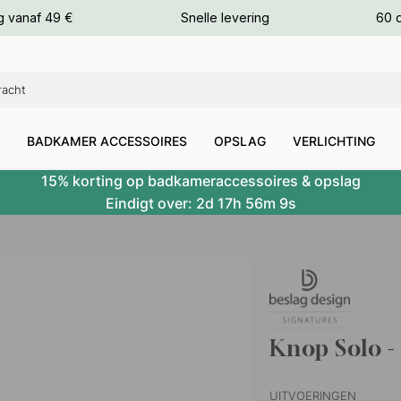
g vanaf 49 €
Snelle levering
60 
euren
euren
BADKAMER ACCESSOIRES
OPSLAG
VERLICHTING
15% korting op badkameraccessoires & opslag
Eindigt over:
2d
17h
56m
8s
Knop Solo -
UITVOERINGEN