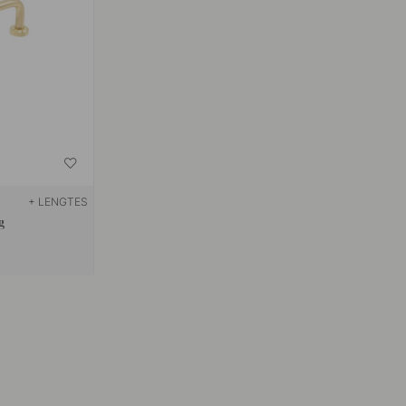
+ LENGTES
g