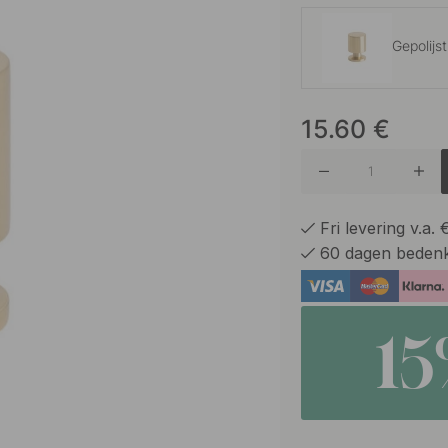
Gepolijs
15.60
€
Geborste
Gebrons
Fri levering v.a.
60 dagen bedenk
Mat Zwa
1
Vernikke