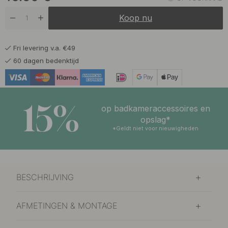
Koop nu
16.50 €
Mat Zwart
Op voorraad
Fri levering v.a. €49
18.50 €
Ruw/Gepolijst Messing
60 dagen bedenktijd
Op voorraad
16.50 €
Vernikkeld
Op voorraad
15%
op badkameraccessoires en
opslag*
*Geldt niet voor nieuwigheden
BESCHRIJVING
AFMETINGEN & MONTAGE