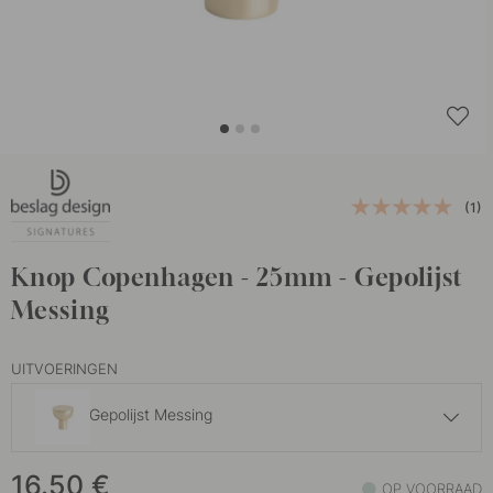
(1)
Knop Copenhagen - 25mm - Gepolijst
Messing
UITVOERINGEN
Gepolijst Messing
18.50 €
16.50
€
Gebronsd Messing
OP VOORRAAD
Op voorraad