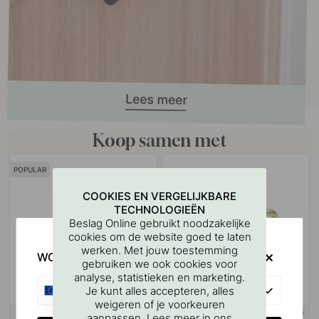
Koop samen met
POPULAR
COOKIES EN VERGELIJKBARE
TECHNOLOGIEËN
Beslag Online gebruikt noodzakelijke
cookies om de website goed te laten
werken. Met jouw toestemming
WOULD YOU RATHER VISIT?
gebruiken we ook cookies voor
analyse, statistieken en marketing.
EU
Je kunt alles accepteren, alles
weigeren of je voorkeuren
+ LENGTES
+ LENGTES
53
1
aanpassen. Lees meer in ons