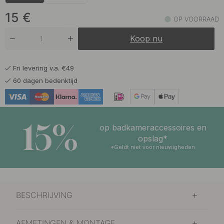
15 €
Onbehandeld Messing
Op voorraad
15
€
OP VOORRAAD
Koop nu
Fri levering v.a. €49
60 dagen bedenktijd
15%
op badkameraccessoires en
opslag*
*Geldt niet voor nieuwigheden
BESCHRIJVING
AFMETINGEN & MONTAGE