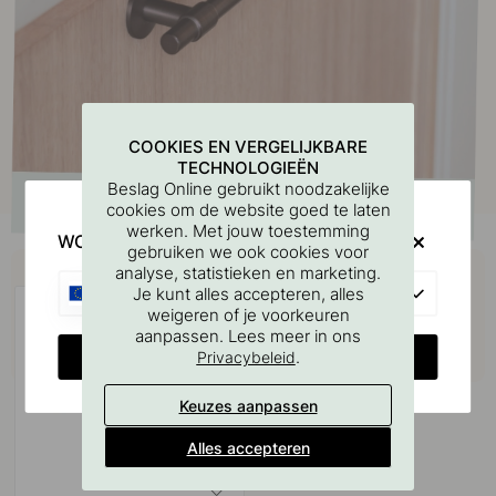
COOKIES EN VERGELIJKBARE
TECHNOLOGIEËN
Beslag Online gebruikt noodzakelijke
cookies om de website goed te laten
werken. Met jouw toestemming
WOULD YOU RATHER VISIT?
gebruiken we ook cookies voor
Koop samen met
analyse, statistieken en marketing.
EU
Je kunt alles accepteren, alles
weigeren of je voorkeuren
aanpassen. Lees meer in ons
CHANGE COUNTRY
.
Privacybeleid
Keuzes aanpassen
Alles accepteren