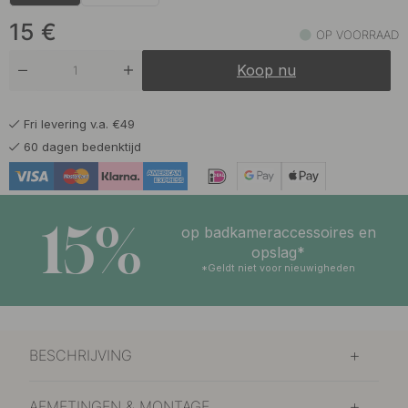
9 €
15 €
Gepolijst Onbehandeld Messing
Op voorraad
15
€
OP VOORRAAD
Koop nu
Fri levering v.a. €49
60 dagen bedenktijd
15%
op badkameraccessoires en
opslag*
*Geldt niet voor nieuwigheden
BESCHRIJVING
AFMETINGEN & MONTAGE