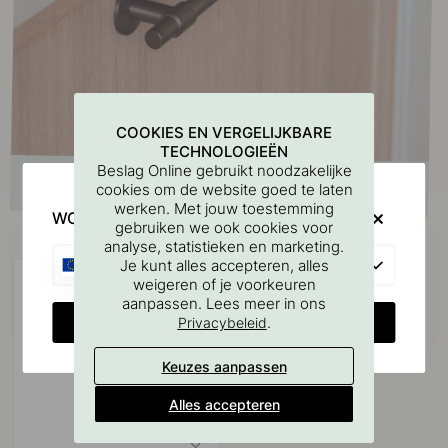
COOKIES EN VERGELIJKBARE
TECHNOLOGIEËN
Beslag Online gebruikt noodzakelijke
cookies om de website goed te laten
werken. Met jouw toestemming
WOULD YOU RATHER VISIT?
gebruiken we ook cookies voor
Koop samen met
analyse, statistieken en marketing.
EU
Je kunt alles accepteren, alles
weigeren of je voorkeuren
aanpassen. Lees meer in ons
CHANGE COUNTRY
.
Privacybeleid
Keuzes aanpassen
Alles accepteren