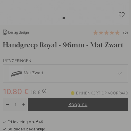
(2)
Handgreep Royal - 96mm - Mat Zwart
UITVOERINGEN
Mat Zwart
21.50 €
10.80
€
Gepolijst Messing
18
€
BINNENKORT OP VOORRAAD
Op voorraad
Koop nu
23.50 €
Mat Zwart
Op voorraad
Fri levering v.a. €49
21.50 €
Vernikkeld
60 dagen bedenktijd
Op voorraad