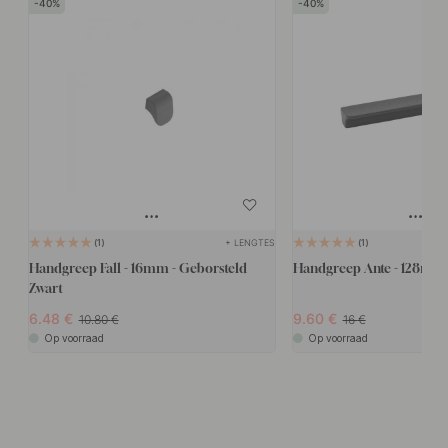
40
40
+ LENGTES
1
1
Handgreep Fall - 16mm - Geborsteld
Handgreep Ante - 128mm 
Zwart
6.48
9.60
10.80
16
Op voorraad
Op voorraad