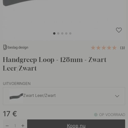
(3)
Handgreep Loop - 128mm - Zwart
Leer/Zwart
UITVOERINGEN
Zwart Leer/Zwart
17 €
17
€
Bruin Leer/Messing
OP VOORRAAD
Op voorraad
Koop nu