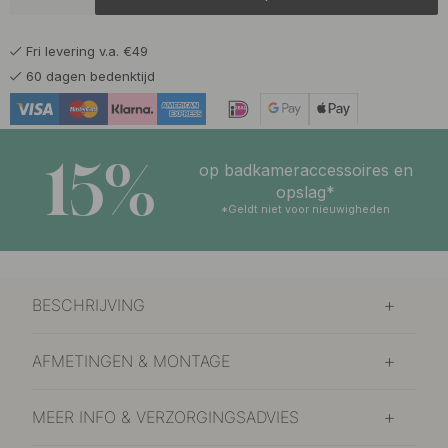
17 €
Zwart Leer/Chroom
Op voorraad
Fri levering v.a. €49
17 €
Zwart Leer/Zwart
60 dagen bedenktijd
Op voorraad
15%
op badkameraccessoires en
opslag*
*Geldt niet voor nieuwigheden
BESCHRIJVING
AFMETINGEN & MONTAGE
MEER INFO & VERZORGINGSADVIES