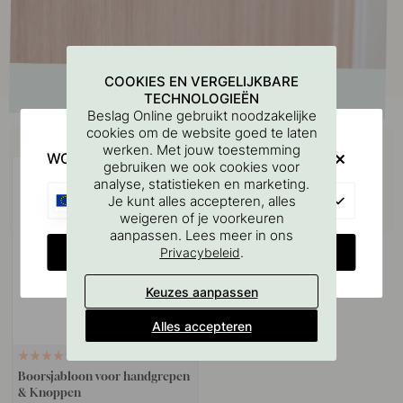
COOKIES EN VERGELIJKBARE
TECHNOLOGIEËN
Beslag Online gebruikt noodzakelijke
cookies om de website goed te laten
Koop samen met
werken. Met jouw toestemming
WOULD YOU RATHER VISIT?
gebruiken we ook cookies voor
analyse, statistieken en marketing.
EU
Je kunt alles accepteren, alles
weigeren of je voorkeuren
aanpassen. Lees meer in ons
CHANGE COUNTRY
.
Privacybeleid
Keuzes aanpassen
Alles accepteren
127
Boorsjabloon voor handgrepen
& Knoppen