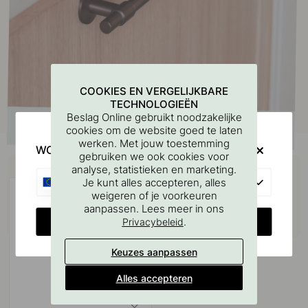
COOKIES EN VERGELIJKBARE
TECHNOLOGIEËN
Beslag Online gebruikt noodzakelijke
cookies om de website goed te laten
werken. Met jouw toestemming
WOULD YOU RATHER VISIT?
gebruiken we ook cookies voor
Koop samen met
analyse, statistieken en marketing.
EU
Je kunt alles accepteren, alles
weigeren of je voorkeuren
aanpassen. Lees meer in ons
CHANGE COUNTRY
.
Privacybeleid
Keuzes aanpassen
Alles accepteren