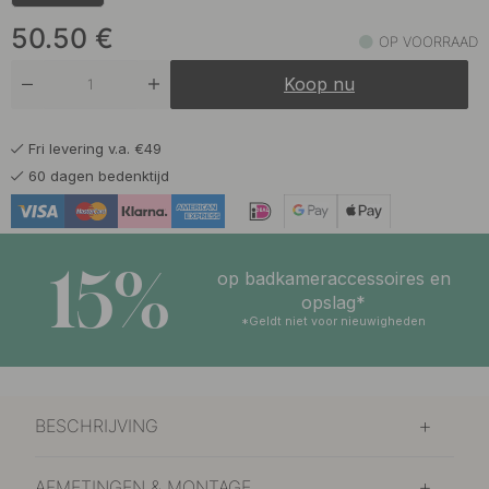
50.50 €
Gepolijst Messing/Zwart Leer
Op voorraad
50.50
€
OP VOORRAAD
50.50 €
Zwart/Zwart Leer
Koop nu
Binnenkort op voorraad
41 €
Onbehandeld Messing/Bruin Leer
Fri levering v.a. €49
Op voorraad
60 dagen bedenktijd
50.50 €
Onbehandeld Messing/Zwart Leer
Op voorraad
15%
38 €
op badkameraccessoires en
Vernikkeld/Bruin Leer
Op voorraad
opslag*
*Geldt niet voor nieuwigheden
38 €
Vernikkeld/Leer Naturel
Op voorraad
38 €
Vernikkeld/Zwart Leer
BESCHRIJVING
Op voorraad
AFMETINGEN & MONTAGE