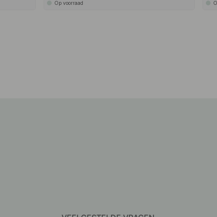
Op voorraad
O