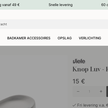
g vanaf 49 €
Snelle levering
60 
euren
euren
BADKAMER ACCESSOIRES
OPSLAG
VERLICHTING
Knop Luv - 
15
€
Fri levering v.a.