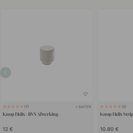
+ MATEN
7
2
Knop Helix - RVS Afwerking
Knop Helix Stri
12
10.80