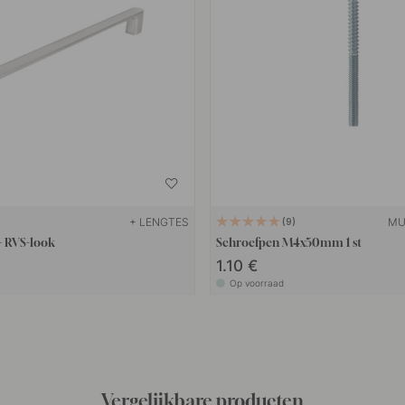
+ LENGTES
MU
9
- RVS-look
Schroefpen M4x50mm 1 st
1.10 €
Op voorraad
Vergelijkbare producten