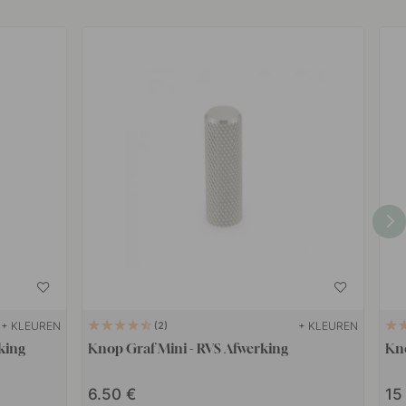
+ KLEUREN
+ KLEUREN
2
rking
Knop Graf Mini - RVS Afwerking
Kno
6.50
1