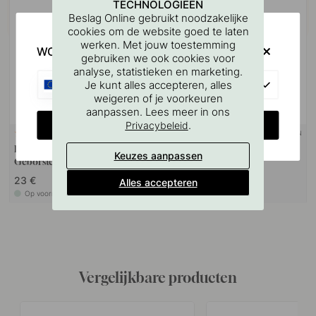
TECHNOLOGIEËN
Beslag Online gebruikt noodzakelijke
cookies om de website goed te laten
werken. Met jouw toestemming
WOULD YOU RATHER VISIT?
gebruiken we ook cookies voor
analyse, statistieken en marketing.
EU
Je kunt alles accepteren, alles
weigeren of je voorkeuren
aanpassen. Lees meer in ons
CHANGE COUNTRY
.
Privacybeleid
+ LENGTES
+ KLEUREN
9
1
Handgreep Brooklyn -
Handgreep Liv - 160mm -
Keuzes aanpassen
Geborsteld Brons
Geborsteld Brons
23 €
16.50 €
Alles accepteren
Op voorraad
Op voorraad
Vergelijkbare producten