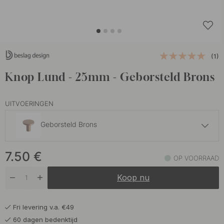
(1)
Knop Lund - 25mm - Geborsteld Brons
UITVOERINGEN
Geborsteld Brons
5.50 €
7.50
€
Chroom
OP VOORRAAD
Op voorraad
Koop nu
7.50 €
Geborsteld Licht Goud
Op voorraad
Fri levering v.a. €49
5.50 €
Roestvrijstalen Afwerking
60 dagen bedenktijd
Op voorraad