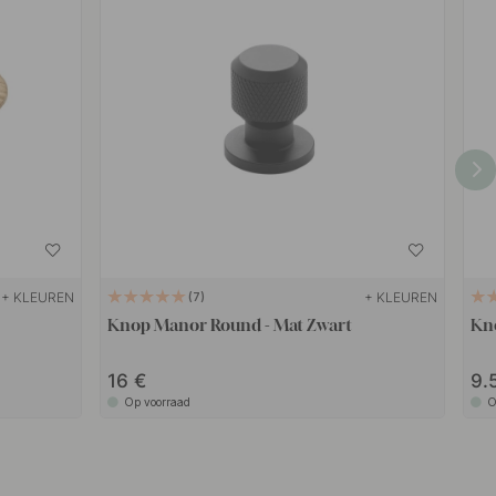
+ KLEUREN
+ KLEUREN
7
Knop Manor Round - Mat Zwart
Kno
16
9.
Op voorraad
O