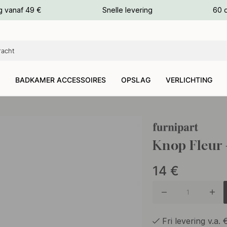
g vanaf 49 €
Snelle levering
60 
euren
euren
BADKAMER ACCESSOIRES
OPSLAG
VERLICHTING
Knop Fleur -
14
€
Fri levering v.a.