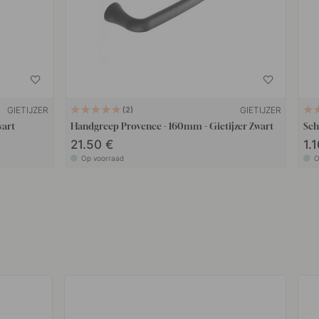
GIETIJZER
GIETIJZER
2
wart
Handgreep Provence - 160mm - Gietijzer Zwart
Sch
21.50 €
1.
Op voorraad
O