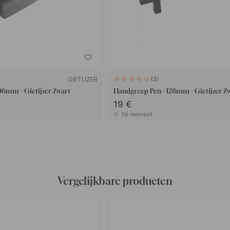
GIETIJZER
2
96mm - Gietijzer Zwart
Handgreep Pen - 128mm - Gietijzer Z
19 €
Op voorraad
Vergelijkbare producten