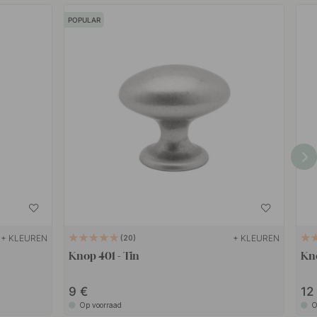
POPULAR
+ KLEUREN
+ KLEUREN
20
Knop 401 - Tin
Kno
9
1
Op voorraad
O