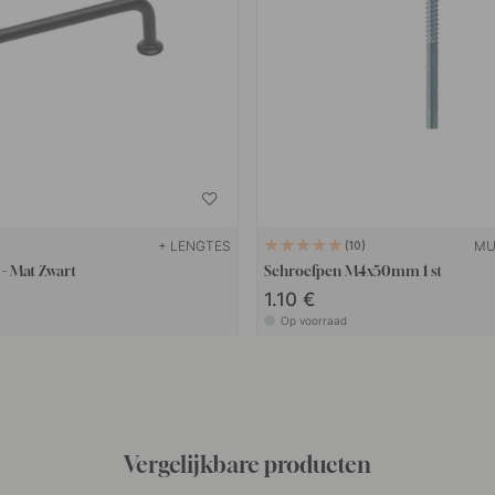
+ LENGTES
MU
10
- Mat Zwart
Schroefpen M4x50mm 1 st
1.10 €
Op voorraad
Vergelijkbare producten