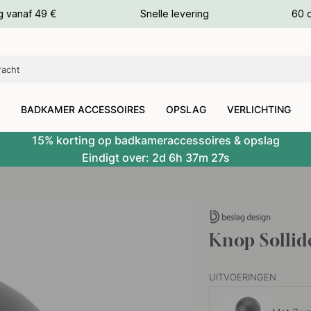
g vanaf 49 €
Snelle levering
60 
euren
euren
BADKAMER ACCESSOIRES
OPSLAG
VERLICHTING
15% korting op badkameraccessoires & opslag
Eindigt over:
2d
6h
37m
26s
Knop Sollid
UITVOERINGEN