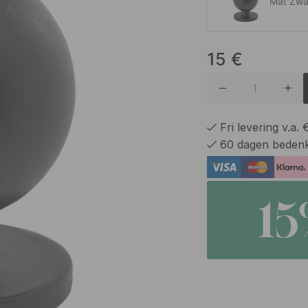
Mat Zwa
15
€
Gepolijs
Gepolij
Fri levering v.a.
60 dagen bedenk
Vernikke
1