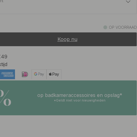
rt
15 €
t Messing
OP VOORRAAD
Op voorraad
Koop nu
15 €
st Onbehandeld Messing
Op voorraad
 €49
tijd
15 €
ld
Op voorraad
5%
op badkameraccessoires en opslag*
*Geldt niet voor nieuwigheden