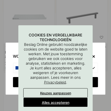
COOKIES EN VERGELIJKBARE
TECHNOLOGIEËN
Beslag Online gebruikt noodzakelijke
+ KLEUREN
127
cookies om de website goed te laten
Boorsjabloon voor handgrepen
Handgreep Bis - 160mm -
werken. Met jouw toestemming
WOULD YOU RATHER VISIT?
& Knoppen
Zwart/Zwart
gebruiken we ook cookies voor
analyse, statistieken en marketing.
7 €
39 €
EU
Je kunt alles accepteren, alles
Op voorraad
Op voorraad
weigeren of je voorkeuren
aanpassen. Lees meer in ons
CHANGE COUNTRY
.
Privacybeleid
Keuzes aanpassen
Alles accepteren