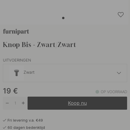
Knop Bis - Zwart/Zwart
UITVOERINGEN
Zwart
19 €
19
€
Eiken/Zwart
OP VOORRAAD
Op voorraad
Koop nu
Fri levering v.a. €49
60 dagen bedenktijd