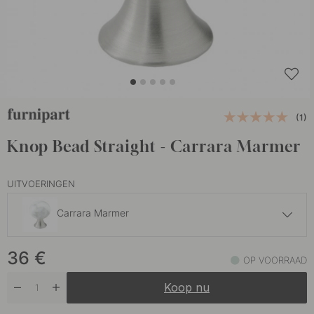
(1)
Knop Bead Straight - Carrara Marmer
UITVOERINGEN
Carrara Marmer
36 €
36
€
Carrara Marmer Groen
OP VOORRAAD
Op voorraad
Koop nu