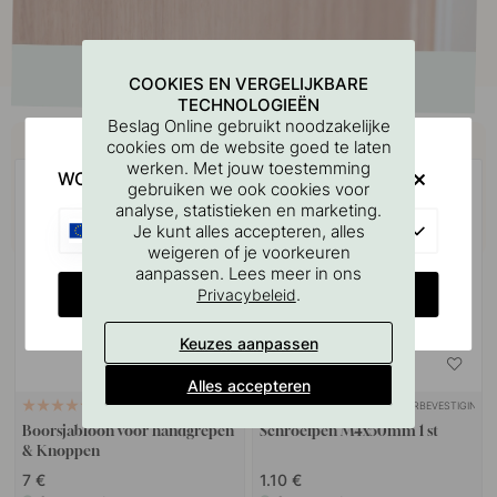
COOKIES EN VERGELIJKBARE
TECHNOLOGIEËN
Beslag Online gebruikt noodzakelijke
Koop samen met
cookies om de website goed te laten
werken. Met jouw toestemming
WOULD YOU RATHER VISIT?
gebruiken we ook cookies voor
analyse, statistieken en marketing.
EU
Je kunt alles accepteren, alles
weigeren of je voorkeuren
aanpassen. Lees meer in ons
CHANGE COUNTRY
.
Privacybeleid
Keuzes aanpassen
Alles accepteren
MUURBEVESTIGING
127
10
Boorsjabloon voor handgrepen
Schroefpen M4x50mm 1 st
& Knoppen
7 €
1.10 €