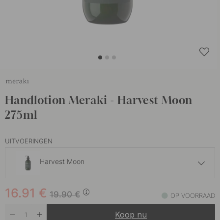
Handlotion Meraki - Harvest Moon
275ml
UITVOERINGEN
Harvest Moon
16.91 €
19.90 €
16.91
€
Northern Dawn
19.90
€
OP VOORRAAD
Op voorraad
Koop nu