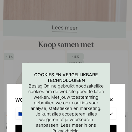
Koop samen met
15
15
POPULAR
COOKIES EN VERGELIJKBARE
TECHNOLOGIEËN
Beslag Online gebruikt noodzakelijke
cookies om de website goed te laten
werken. Met jouw toestemming
WOULD YOU RATHER VISIT?
gebruiken we ook cookies voor
analyse, statistieken en marketing.
EU
Je kunt alles accepteren, alles
3M-TAPE
114
62
weigeren of je voorkeuren
3M
Zeephouder/Zeepdispenser
aanpassen. Lees meer in ons
Oppervlaktereinigingsdoekje
Base - Geborsteld RVS
CHANGE COUNTRY
.
Privacybeleid