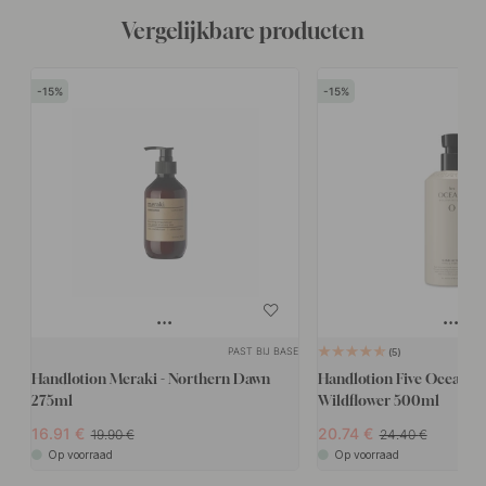
Vergelijkbare producten
15
15
PAST BIJ BASE
5
Handlotion Meraki - Northern Dawn
Handlotion Five Oceans 
275ml
Wildflower 500ml
16.91
20.74
19.90
24.40
Op voorraad
Op voorraad