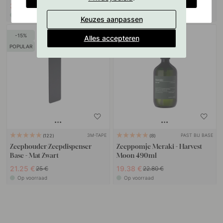
3.06 €
21.25 €
3.60 €
25 €
Op voorraad
Op voorraad
Keuzes aanpassen
15
15
Alles accepteren
POPULAR
3M-TAPE
PAST BIJ BASE
122
8
Zeephouder/Zeepdispenser
Zeeppomje Meraki - Harvest
Base - Mat Zwart
Moon 490ml
21.25 €
19.38 €
25 €
22.80 €
Op voorraad
Op voorraad