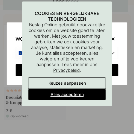
COOKIES EN VERGELIJKBARE
Koop samen met
TECHNOLOGIEËN
Beslag Online gebruikt noodzakelijke
cookies om de website goed te laten
werken. Met jouw toestemming
WOULD YOU RATHER VISIT?
gebruiken we ook cookies voor
analyse, statistieken en marketing.
EU
Je kunt alles accepteren, alles
weigeren of je voorkeuren
aanpassen. Lees meer in ons
CHANGE COUNTRY
.
Privacybeleid
Keuzes aanpassen
127
Alles accepteren
Boorsjabloon voor handgrepen
& Knoppen
7 €
Op voorraad