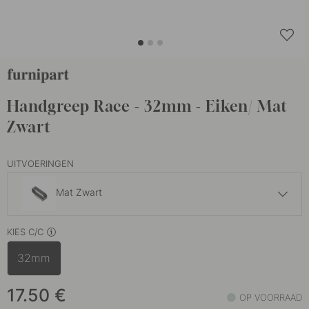
Handgreep Race - 32mm - Eiken/ Mat
Zwart
UITVOERINGEN
Mat Zwart
17.50 €
KIES C/C
Roestvrije Look
Op voorraad
32mm
17.50
€
OP VOORRAAD