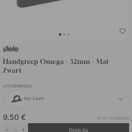
Handgreep Omega - 32mm - Mat
Zwart
UITVOERINGEN
Mat Zwart
10.50 €
9.50
€
Antiek Messing
OP VOORRAAD
Op voorraad
Koop nu