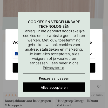
COOKIES EN VERGELIJKBARE
TECHNOLOGIEËN
Beslag Online gebruikt noodzakelijke
cookies om de website goed te laten
Koop samen met
werken. Met jouw toestemming
WOULD YOU RATHER VISIT?
gebruiken we ook cookies voor
analyse, statistieken en marketing.
EU
Je kunt alles accepteren, alles
weigeren of je voorkeuren
aanpassen. Lees meer in ons
CHANGE COUNTRY
.
Privacybeleid
Keuzes aanpassen
Alles accepteren
+ KLEUREN
127
1
Boorsjabloon voor handgrepen
Handgreep Omega - 160mm -
& Knoppen
Mat Zwart