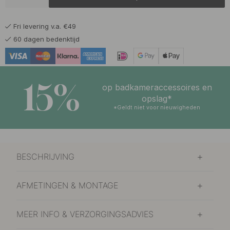
12.50 €
Geborsteld Messing
Op voorraad
Fri levering v.a. €49
60 dagen bedenktijd
15%
op badkameraccessoires en
opslag*
*Geldt niet voor nieuwigheden
BESCHRIJVING
AFMETINGEN & MONTAGE
MEER INFO & VERZORGINGSADVIES