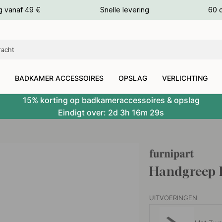
g vanaf 49 €
Snelle levering
60 
euren
euren
BADKAMER ACCESSOIRES
OPSLAG
VERLICHTING
15% korting op badkameraccessoires & opslag
Eindigt over:
2d
3h
16m
28s
Handgreep F
UITVOERINGEN