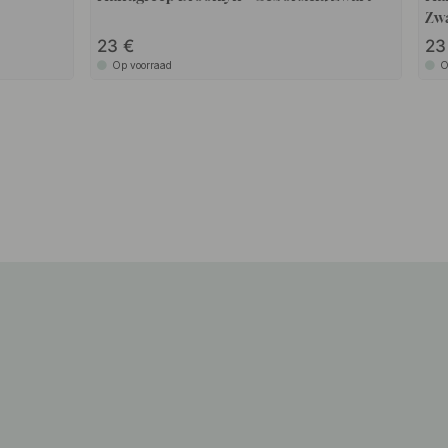
Zw
23
2
Op voorraad
O