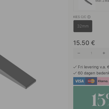
Mat Zwa
KIES C/C
Mat Bro
32mm
15.50
€
Fri levering v.a.
60 dagen bedenk
1