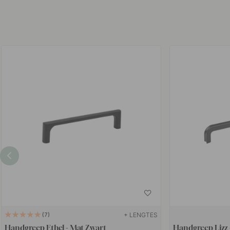
+ LENGTES
7
Handgreep Ethel - Mat Zwart
Handgreep Lizz 