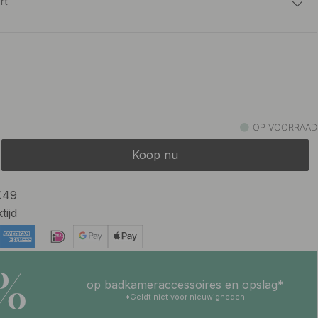
rt
15.50 €
ns
Op voorraad
OP VOORRAAD
Koop nu
 €49
tijd
5%
op badkameraccessoires en opslag*
*Geldt niet voor nieuwigheden