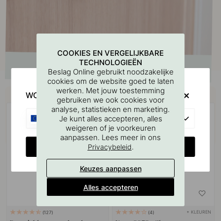
COOKIES EN VERGELIJKBARE
TECHNOLOGIEËN
Beslag Online gebruikt noodzakelijke
cookies om de website goed te laten
werken. Met jouw toestemming
Koop samen met
WOULD YOU RATHER VISIT?
gebruiken we ook cookies voor
analyse, statistieken en marketing.
EU
Je kunt alles accepteren, alles
weigeren of je voorkeuren
aanpassen. Lees meer in ons
CHANGE COUNTRY
.
Privacybeleid
Keuzes aanpassen
Alles accepteren
+ KLEUREN
127
4