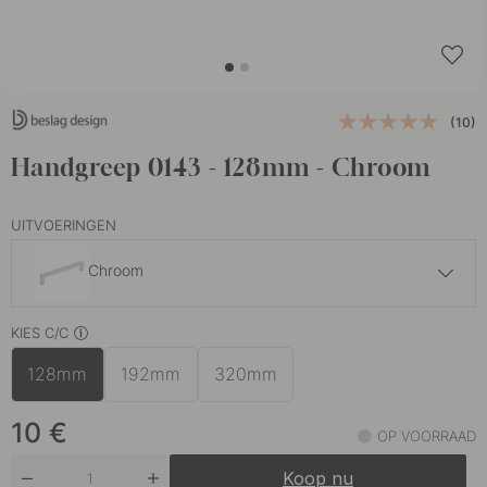
(10)
Handgreep 0143 - 128mm - Chroom
UITVOERINGEN
Chroom
10 €
KIES C/C
Chroom
Op voorraad
128mm
192mm
320mm
15 €
Geborsteld Messing
Op voorraad
10
€
OP VOORRAAD
10 €
Mat Zwart
Koop nu
Op voorraad