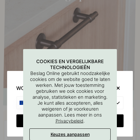
COOKIES EN VERGELIJKBARE
TECHNOLOGIEËN
Beslag Online gebruikt noodzakelijke
cookies om de website goed te laten
werken. Met jouw toestemming
WOULD YOU RATHER VISIT?
gebruiken we ook cookies voor
analyse, statistieken en marketing.
EU
Je kunt alles accepteren, alles
weigeren of je voorkeuren
Koop samen met
aanpassen. Lees meer in ons
CHANGE COUNTRY
.
Privacybeleid
Keuzes aanpassen