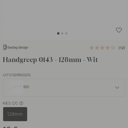
(12)
Handgreep 0143 - 128mm - Wit
UITVOERINGEN
Wit
10 €
KIES C/C
Gepolijst Messing
Op voorraad
128mm
10 €
Chroom
Op voorraad