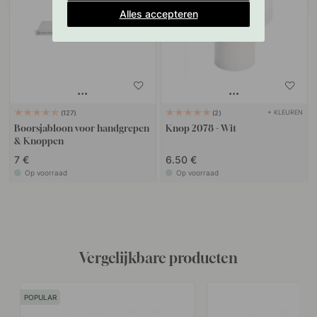
Alles accepteren
+ KLEUREN
127
2
Boorsjabloon voor handgrepen
Knop 2078 - Wit
& Knoppen
7 €
6.50 €
Op voorraad
Op voorraad
Vergelijkbare producten
POPULAR