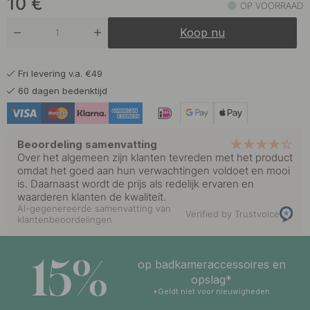
10
€
OP VOORRAAD
15 €
Geborsteld Messing
Koop nu
Op voorraad
10 €
Mat Zwart
Fri levering v.a. €49
Op voorraad
60 dagen bedenktijd
10 €
Roestvrijstalen Afwerking
Op voorraad
Beoordeling samenvatting
Over het algemeen zijn klanten tevreden met het product
omdat het goed aan hun verwachtingen voldoet en mooi
is. Daarnaast wordt de prijs als redelijk ervaren en
waarderen klanten de kwaliteit.
AI-gegenereerde samenvatting van
Verified by Trustvoice
klantenbeoordelingen
15%
op badkameraccessoires en
opslag*
*Geldt niet voor nieuwigheden