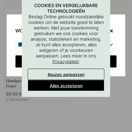
Koop samen met
COOKIES EN VERGELIJKBARE
TECHNOLOGIEËN
Beslag Online gebruikt noodzakelijke
cookies om de website goed te laten
werken. Met jouw toestemming
WOULD YOU RATHER VISIT?
gebruiken we ook cookies voor
analyse, statistieken en marketing.
EU
Je kunt alles accepteren, alles
weigeren of je voorkeuren
aanpassen. Lees meer in ons
CHANGE COUNTRY
.
Privacybeleid
Keuzes aanpassen
+ LENGTES
8
Handgreep Arpa - Geborsteld
Alles accepteren
Zwart
29.50 €
Op voorraad