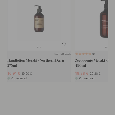
PAST BIJ BASE
4
Handlotion Meraki - Northern Dawn
Zeeppomje Meraki - Mead
275ml
490ml
16.91
19.38
19.90
22.80
Op voorraad
Op voorraad