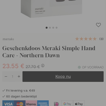
(3)
Geschenkdoos Meraki Simple Hand
Care - Northern Dawn
23.55
€
27.70
€
OP VOORRAAD
Koop nu
Fri levering v.a. €49
60 dagen bedenktijd