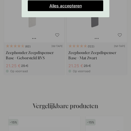
Alles accepteren
3M-TAPE
3M-TAPE
62
122
Zeephouder/Zeepdispenser
Zeephouder/Zeepdispenser
Base - Geborsteld RVS
Base - Mat Zwart
21.25 €
21.25 €
25 €
25 €
Op voorraad
Op voorraad
Vergelijkbare producten
15
15