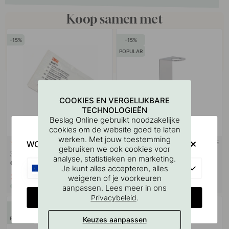
Koop samen met
15
15
POPULAR
COOKIES EN VERGELIJKBARE
TECHNOLOGIEËN
Beslag Online gebruikt noodzakelijke
cookies om de website goed te laten
werken. Met jouw toestemming
WOULD YOU RATHER VISIT?
3M-TAPE
114
108
gebruiken we ook cookies voor
3M
Zeephouder/Zeepdispenser
analyse, statistieken en marketing.
Oppervlaktereinigingsdoekje
Base - Chroom
EU
Je kunt alles accepteren, alles
3.06 €
21.25 €
3.60 €
25 €
weigeren of je voorkeuren
aanpassen. Lees meer in ons
Op voorraad
Op voorraad
CHANGE COUNTRY
.
Privacybeleid
15
15
Keuzes aanpassen
POPULAR
POPULAR