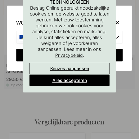
TECHNOLOGIEËN
Beslag Online gebruikt noodzakelijke
cookies om de website goed te laten
werken. Met jouw toestemming
WOULD YOU RATHER VISIT?
gebruiken we ook cookies voor
analyse, statistieken en marketing.
EU
Je kunt alles accepteren, alles
weigeren of je voorkeuren
aanpassen. Lees meer in ons
CHANGE COUNTRY
.
Privacybeleid
+ LENGTES
+ KLEUREN
4
2
Handgreep Arpa - RVS
Knop Arpa/Achterplaat - RVS
Keuzes aanpassen
Afwerking
Look
29.50 €
16 €
Alles accepteren
Op voorraad
Op voorraad
Vergelijkbare producten