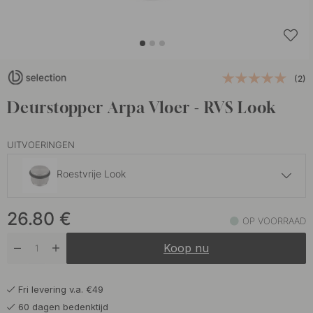
(2)
Deurstopper Arpa Vloer - RVS Look
UITVOERINGEN
Roestvrije Look
26.80 €
26.80
€
Antiek Messing
OP VOORRAAD
Op voorraad
Koop nu
26.80 €
Geborsteld Messing
Op voorraad
Fri levering v.a. €49
26.80 €
Geborsteld Zwart
60 dagen bedenktijd
Op voorraad