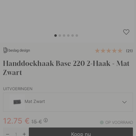
(21)
Handdoekhaak Base 220 2-Haak - Mat
Zwart
UITVOERINGEN
Mat Zwart
12.75 €
15 €
12.75
€
Chroom
15
€
OP VOORRAAD
Op voorraad
Koop nu