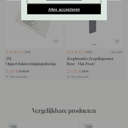
POPULAR
Alles accepteren
3M-TAPE
114
122
3M
Zeephouder/Zeepdispenser
Oppervlaktereinigingsdoekje
Base - Mat Zwart
3.06 €
21.25 €
3.60 €
25 €
Op voorraad
Op voorraad
Vergelijkbare producten
15
15