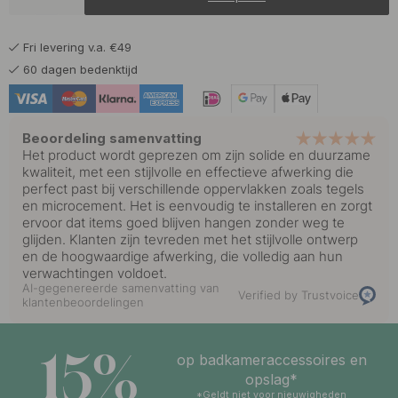
12.75 €
15 €
Geborsteld RVS
Op voorraad
Fri levering v.a. €49
13.60 €
16 €
Gepolijst Messing
60 dagen bedenktijd
Op voorraad
Beoordeling samenvatting
Het product wordt geprezen om zijn solide en duurzame
kwaliteit, met een stijlvolle en effectieve afwerking die
perfect past bij verschillende oppervlakken zoals tegels
en microcement. Het is eenvoudig te installeren en zorgt
ervoor dat items goed blijven hangen zonder weg te
glijden. Klanten zijn tevreden met het stijlvolle ontwerp
en de hoogwaardige afwerking, die volledig aan hun
verwachtingen voldoet.
AI-gegenereerde samenvatting van
Verified by Trustvoice
klantenbeoordelingen
15%
op badkameraccessoires en
opslag*
*Geldt niet voor nieuwigheden