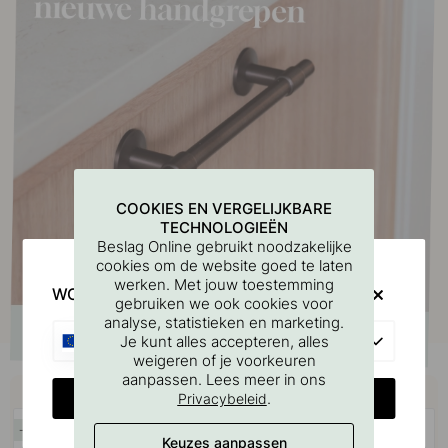
COOKIES EN VERGELIJKBARE
TECHNOLOGIEËN
Beslag Online gebruikt noodzakelijke
cookies om de website goed te laten
werken. Met jouw toestemming
WOULD YOU RATHER VISIT?
gebruiken we ook cookies voor
analyse, statistieken en marketing.
EU
Je kunt alles accepteren, alles
weigeren of je voorkeuren
aanpassen. Lees meer in ons
Koop samen met
CHANGE COUNTRY
.
Privacybeleid
15
15
Keuzes aanpassen