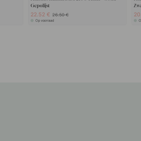
Gepolijst
Zw
22.52
20
26.50
Op voorraad
O