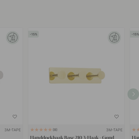
15
15
3M-TAPE
3M-TAPE
8
Handdoekhaak Base 210 3-Haak - Goud
Ha