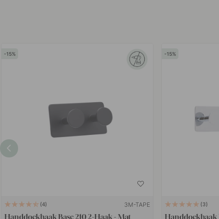
15
15
3M-TAPE
4
3
Handdoekhaak Base 210 2-Haak - Mat
Handdoekhaak B