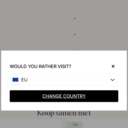
WOULD YOU RATHER VISIT?
EU
CHANGE COUNTRY
Koop samen met
15