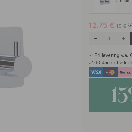
Chroom
12.75
€
Geborst
15
€
Gepolijs
Fri levering v.a.
60 dagen bedenk
Mat Zwa
1