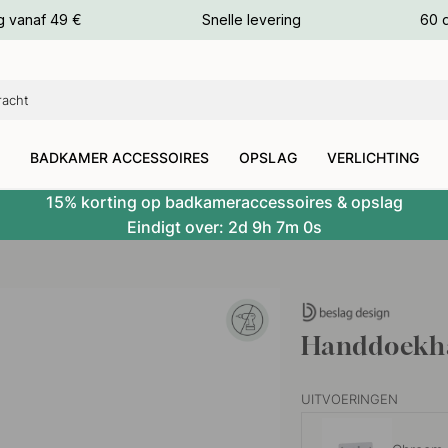
g vanaf 49 €
Snelle levering
60 
euren
euren
BADKAMER ACCESSOIRES
OPSLAG
VERLICHTING
15% korting op badkameraccessoires & opslag
Eindigt over:
2d
9h
6m
59s
Handdoekha
UITVOERINGEN