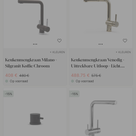
+ KLEUREN
+ KLEUREN
Keukenmengkraan Milano -
Keukenmengkraan Venedig -
Silgranit Koffie/Chroom
Uittrekbare Uitloop - Licht
Messing
408 €
488.75 €
480 €
575 €
Op voorraad
Op voorraad
15
15