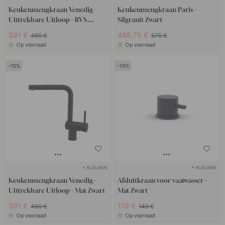
Keukenmengkraan Venedig -
Keukenmengkraan Paris -
Uittrekbare Uitloop - RVS
Silgranit Zwart
Afwerking
391 €
488.75 €
460 €
575 €
Op voorraad
Op voorraad
15
15
+ KLEUREN
+ KLEUREN
Keukenmengkraan Venedig -
Afsluitkraan voor vaatwasser -
Uittrekbare Uitloop - Mat Zwart
Mat Zwart
391 €
119 €
460 €
140 €
Op voorraad
Op voorraad