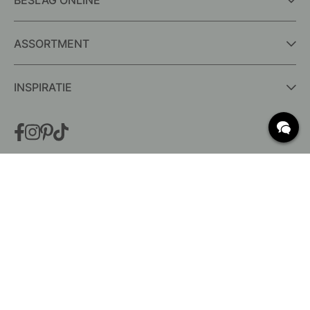
BESLAG ONLINE
ASSORTMENT
INSPIRATIE
VEELGESTELDE VRAGEN
Levering
Wat zijn c/c-maten?
Voorwaarden voor gratis verzending
Retouren & Klachten
Bestaande bestelling wijzigen
Annuleer je bestelling