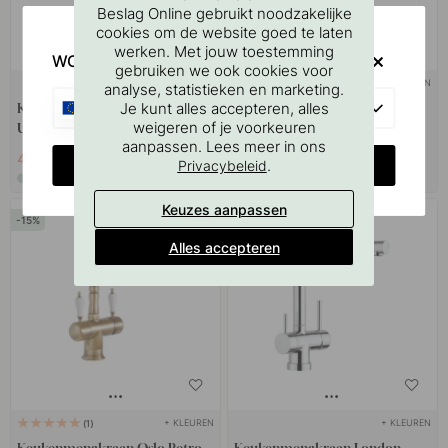
Beslag Online gebruikt noodzakelijke
cookies om de website goed te laten
werken. Met jouw toestemming
WOULD YOU RATHER VISIT?
gebruiken we ook cookies voor
+ KLEUREN
+ KLEUREN
analyse, statistieken en marketing.
EU
Je kunt alles accepteren, alles
Keukenmengkraan Venedig -
Afsluitkraan voor vaatwasser -
weigeren of je voorkeuren
Uittrekbare Uitloop - Silgranit
Chroom
aanpassen. Lees meer in ons
Zwart
408 €
102 €
480 €
120 €
CHANGE COUNTRY
.
Privacybeleid
Op voorraad
Op voorraad
Keuzes aanpassen
15
15
Alles accepteren
+ KLEUREN
+ KLEUREN
1