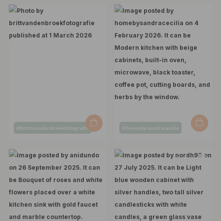
Post
Post
@brittvandenbroekfotografie
@homebysandracecilia
published
published
by
by