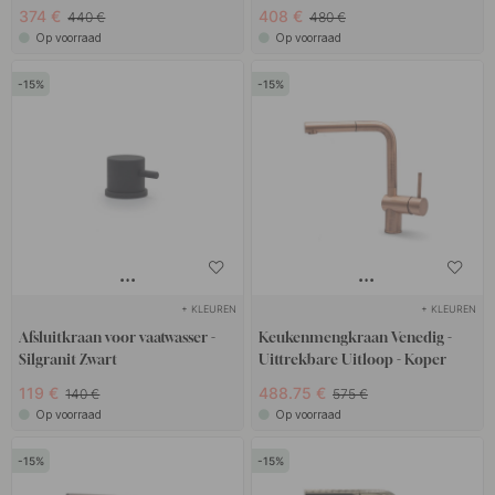
374 €
408 €
440 €
480 €
Op voorraad
Op voorraad
15
15
+ KLEUREN
+ KLEUREN
Afsluitkraan voor vaatwasser -
Keukenmengkraan Venedig -
Silgranit Zwart
Uittrekbare Uitloop - Koper
119 €
488.75 €
140 €
575 €
Op voorraad
Op voorraad
15
15