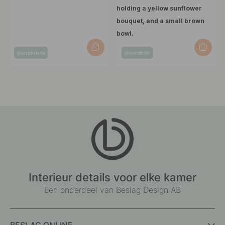
Post
Post
@anidundo
@nordh90
published
published
by
by
Interieur details voor elke kamer
Een onderdeel van Beslag Design AB