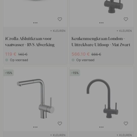
+ KLEUREN
+ KLEUREN
iCrolla Afsluitkraan voor
Keukenmengkraan London -
vaatwasser - RVS Afwerking
Uittrekbare Uitloop - Mat Zwart
119 €
566.10 €
140 €
666 €
Op voorraad
Op voorraad
15
15
+ KLEUREN
+ KLEUREN