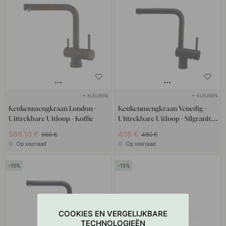
+ KLEUREN
+ KLEUREN
Keukenmengkraan London -
Keukenmengkraan Venedig -
Uittrekbare Uitloop - Koffie
Uittrekbare Uitloop - Silgranit
Antraciet
566.10 €
408 €
666 €
480 €
Op voorraad
Op voorraad
15
15
COOKIES EN VERGELIJKBARE
TECHNOLOGIEËN