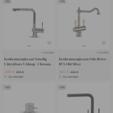
15
15
+ KLEUREN
+ KLEUREN
Keukenmengkraan Venedig -
Keukenmengkraan Oslo Retro -
Uittrekbare Uitloop - Chroom
RVS Old Silver
306 €
391 €
360 €
460 €
Op voorraad
Op voorraad
15
15