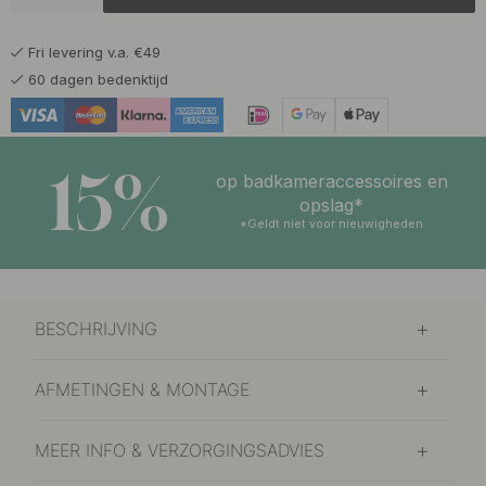
Mat Zwart
Op voorraad
Fri levering v.a. €49
119 €
140 €
Rockgrey
60 dagen bedenktijd
Op voorraad
15%
op badkameraccessoires en
opslag*
*Geldt niet voor nieuwigheden
BESCHRIJVING
AFMETINGEN & MONTAGE
MEER INFO & VERZORGINGSADVIES