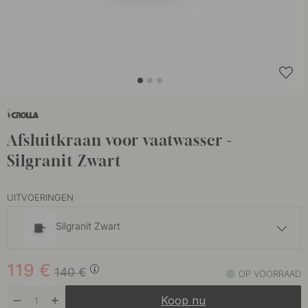
Afsluitkraan voor vaatwasser -
Silgranit Zwart
UITVOERINGEN
Silgranit Zwart
102 €
120 €
119
€
Chroom
140
€
OP VOORRAAD
Op voorraad
Koop nu
119 €
140 €