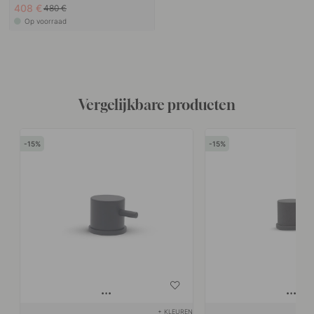
Zwart
408 €
480 €
Op voorraad
Vergelijkbare producten
15
15
+ KLEUREN