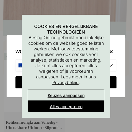
COOKIES EN VERGELIJKBARE
TECHNOLOGIEËN
Beslag Online gebruikt noodzakelijke
cookies om de website goed te laten
Koop samen met
werken. Met jouw toestemming
WOULD YOU RATHER VISIT?
gebruiken we ook cookies voor
15
analyse, statistieken en marketing.
EU
Je kunt alles accepteren, alles
weigeren of je voorkeuren
aanpassen. Lees meer in ons
CHANGE COUNTRY
.
Privacybeleid
Keuzes aanpassen
Alles accepteren
+ KLEUREN
Keukenmengkraan Venedig -
Uittrekbare Uitloop - Silgranit