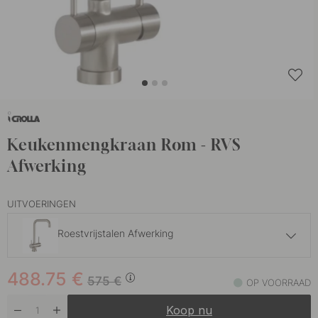
Keukenmengkraan Rom - RVS
Afwerking
UITVOERINGEN
Roestvrijstalen Afwerking
374 €
440 €
488.75
€
Chroom
575
€
OP VOORRAAD
Op voorraad
Koop nu
488.75 €
575 €