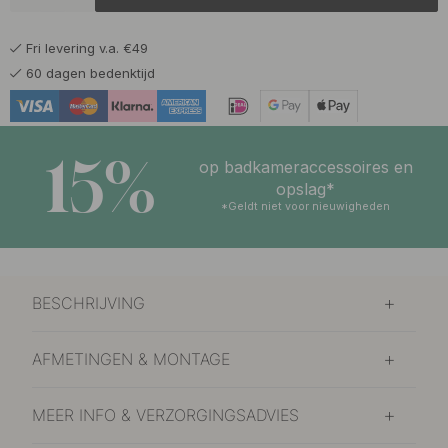
Koper
Op voorraad
Fri levering v.a. €49
488.75 €
575 €
Silgranit Zwart
60 dagen bedenktijd
Op voorraad
15%
op badkameraccessoires en
opslag*
*Geldt niet voor nieuwigheden
BESCHRIJVING
AFMETINGEN & MONTAGE
MEER INFO & VERZORGINGSADVIES