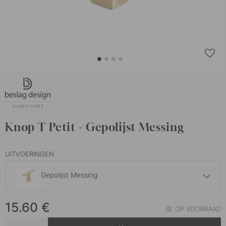
Knop T Petit - Gepolijst Messing
UITVOERINGEN
Gepolijst Messing
16.60 €
15.60
€
Gebronsd Messing
OP VOORRAAD
Op voorraad