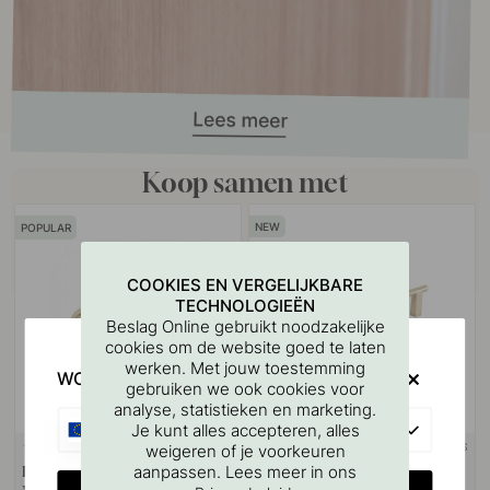
Koop samen met
POPULAR
COOKIES EN VERGELIJKBARE
TECHNOLOGIEËN
Beslag Online gebruikt noodzakelijke
cookies om de website goed te laten
werken. Met jouw toestemming
WOULD YOU RATHER VISIT?
gebruiken we ook cookies voor
analyse, statistieken en marketing.
EU
Je kunt alles accepteren, alles
+ LENGTES
+ LENGTES
weigeren of je voorkeuren
53
aanpassen. Lees meer in ons
Handgreep 1353 - Gepolijst
Handgreep Petit - Gepolijst