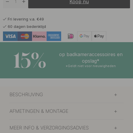
Koop nu
14.80 €
Mat Zwart
Op voorraad
Fri levering v.a. €49
14.80 €
Vernikkeld
60 dagen bedenktijd
Op voorraad
15%
op badkameraccessoires en
opslag*
*Geldt niet voor nieuwigheden
BESCHRIJVING
AFMETINGEN & MONTAGE
MEER INFO & VERZORGINGSADVIES