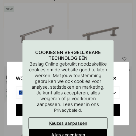
COOKIES EN VERGELIJKBARE
TECHNOLOGIEËN
Beslag Online gebruikt noodzakelijke
cookies om de website goed te laten
+ LENGTES
+ KLEUREN
1
werken. Met jouw toestemming
Handgreep Petit - Gebronsd
Handgreep Uniform - 128mm -
WOULD YOU RATHER VISIT?
gebruiken we ook cookies voor
Messing
Gebronsd Messing
analyse, statistieken en marketing.
37 €
51.50 €
EU
Je kunt alles accepteren, alles
Op voorraad
Op voorraad
weigeren of je voorkeuren
aanpassen. Lees meer in ons
CHANGE COUNTRY
.
Privacybeleid
Keuzes aanpassen
Alles accepteren