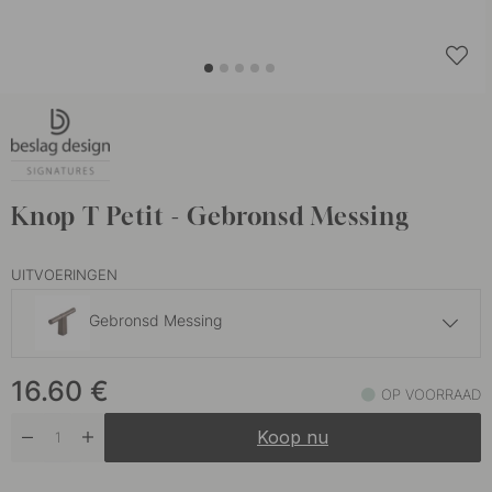
Knop T Petit - Gebronsd Messing
UITVOERINGEN
Gebronsd Messing
15.60 €
16.60
€
Gepolijst Messing
OP VOORRAAD
Op voorraad
Koop nu
14.80 €
Mat Zwart
Op voorraad