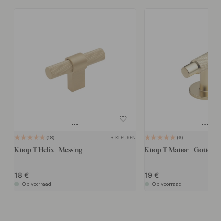
+ KLEUREN
18
6
Knop T Helix - Messing
Knop T Manor - Goud
18
19
Op voorraad
Op voorraad