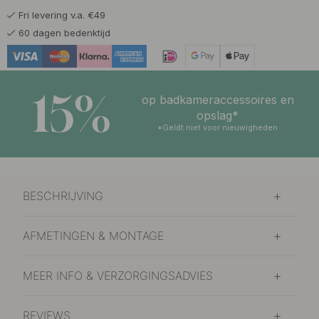
Fri levering v.a. €49
15 €
Mat Zwart
60 dagen bedenktijd
Op voorraad
15 €
Roestvrijstalen Afwerking
Op voorraad
15%
op badkameraccessoires en
opslag*
*Geldt niet voor nieuwigheden
BESCHRIJVING
AFMETINGEN & MONTAGE
MEER INFO & VERZORGINGSADVIES
REVIEWS