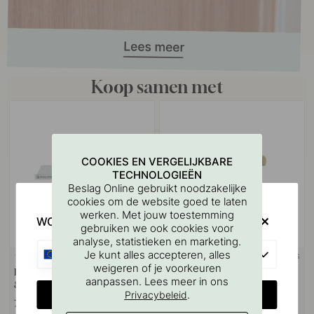
Koop samen met
COOKIES EN VERGELIJKBARE
TECHNOLOGIEËN
Beslag Online gebruikt noodzakelijke
cookies om de website goed te laten
werken. Met jouw toestemming
WOULD YOU RATHER VISIT?
gebruiken we ook cookies voor
analyse, statistieken en marketing.
EU
Je kunt alles accepteren, alles
+ LENGTES
127
1
weigeren of je voorkeuren
Boorsjabloon voor handgrepen
Handgreep Helix Stripe -
aanpassen. Lees meer in ons
& Knoppen
Messing
CHANGE COUNTRY
.
Privacybeleid
7 €
26.50 €