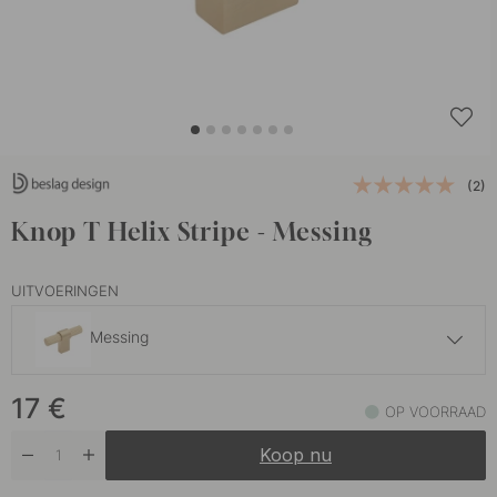
(2)
Knop T Helix Stripe - Messing
UITVOERINGEN
Messing
17 €
17
€
Antiek Brons
OP VOORRAAD
Op voorraad
Koop nu
17 €
Donker Brons
Op voorraad