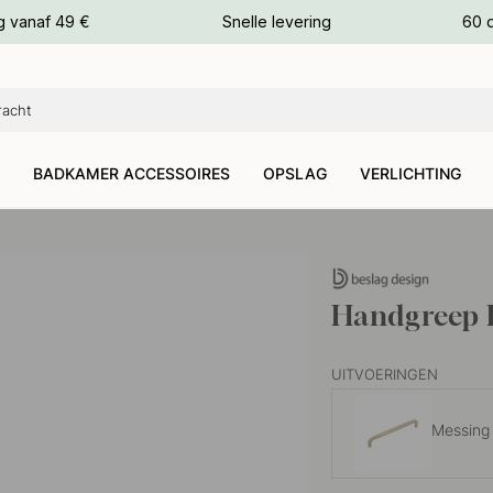
g vanaf 49 €
Snelle levering
60 
euren
euren
BADKAMER ACCESSOIRES
OPSLAG
VERLICHTING
Handgreep H
UITVOERINGEN
Messing