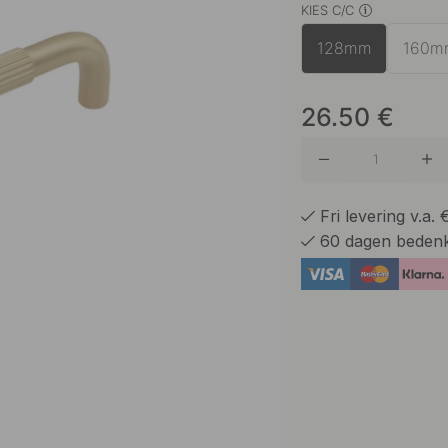
KIES C/C
Antiek B
128mm
160m
Donker 
26.50
€
Mat Zwa
Fri levering v.a.
60 dagen bedenk
Roestvri