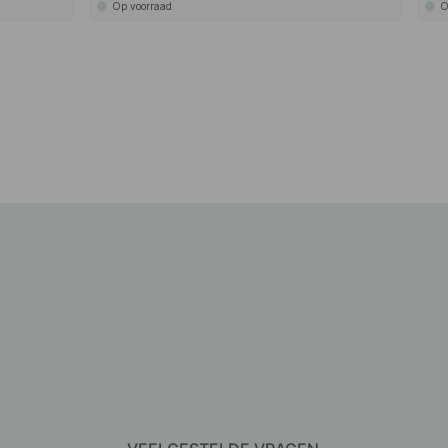
Op voorraad
O