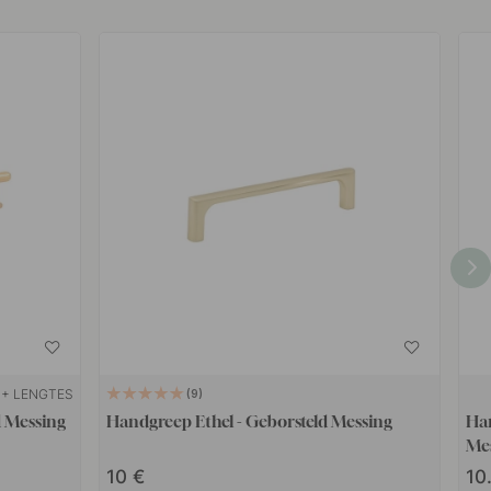
+ LENGTES
9
d Messing
Handgreep Ethel - Geborsteld Messing
Ha
Me
10
10