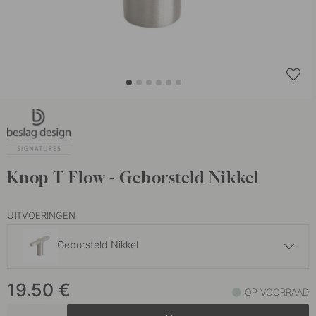
Knop T Flow - Geborsteld Nikkel
UITVOERINGEN
Geborsteld Nikkel
19.50 €
19.50
€
Gebronsd Messing
OP VOORRAAD
Op voorraad