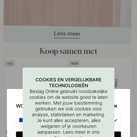
Koop samen met
15
COOKIES EN VERGELIJKBARE
TECHNOLOGIEËN
Beslag Online gebruikt noodzakelijke
cookies om de website goed te laten
werken. Met jouw toestemming
WOULD YOU RATHER VISIT?
gebruiken we ook cookies voor
analyse, statistieken en marketing.
EU
Je kunt alles accepteren, alles
+ KLEUREN
+ LENGTES
weigeren of je voorkeuren
aanpassen. Lees meer in ons
Handdoekhouder Flow -
Handgreep Flow - Geborsteld