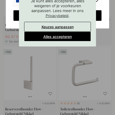
EU
Je kunt alles accepteren, alles
weigeren of je voorkeuren
aanpassen. Lees meer in ons
CHANGE COUNTRY
.
Privacybeleid
+ KLEUREN
+ KLEUREN
Handdoekhouder Flow -
Knop T Flow - Geborsteld
Keuzes aanpassen
Geborsteld Nikkel
Nikkel
Alles accepteren
96.47 €
19.50 €
113.50 €
Op voorraad
Op voorraad
15
15
+ KLEUREN
+ KLEUREN
1
Reserverolhouder Flow -
Toiletrolhouder Flow -
Geborsteld Nikkel
Geborsteld Nikkel