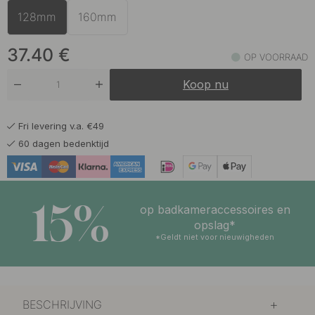
128mm
160mm
35.90 €
Gepolijst Chroom
Op voorraad
37.40
€
OP VOORRAAD
37.40 €
Mat Zwart
Koop nu
Op voorraad
Fri levering v.a. €49
60 dagen bedenktijd
15%
op badkameraccessoires en
opslag*
*Geldt niet voor nieuwigheden
BESCHRIJVING