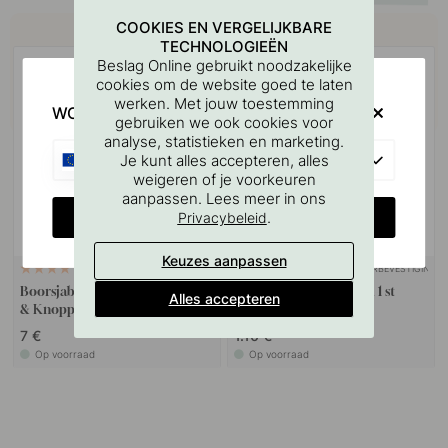
Koop samen met
COOKIES EN VERGELIJKBARE
TECHNOLOGIEËN
Beslag Online gebruikt noodzakelijke
cookies om de website goed te laten
werken. Met jouw toestemming
WOULD YOU RATHER VISIT?
gebruiken we ook cookies voor
analyse, statistieken en marketing.
EU
Je kunt alles accepteren, alles
weigeren of je voorkeuren
aanpassen. Lees meer in ons
CHANGE COUNTRY
.
Privacybeleid
Keuzes aanpassen
MUURBEVESTIGING
127
9
Boorsjabloon voor handgrepen
Schroefpen M4x50mm 1 st
Alles accepteren
& Knoppen
7 €
1.10 €
Op voorraad
Op voorraad