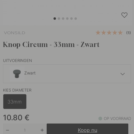
(1)
Knop Circum - 33mm - Zwart
UITVOERINGEN
Zwart
12 €
KIES DIAMETER
Eiken
Op voorraad
33mm
13 €
Walnoot
Op voorraad
10.80
€
OP VOORRAAD
Koop nu