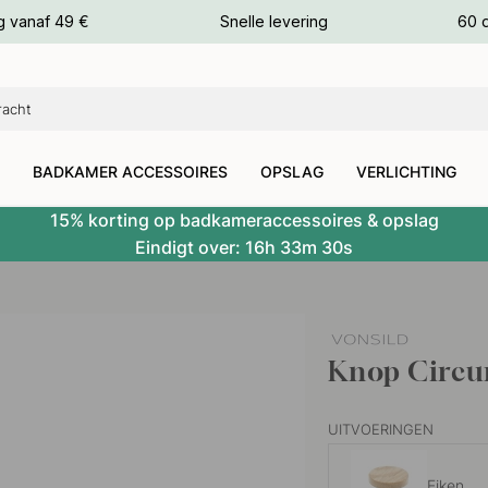
g vanaf 49 €
Snelle levering
60 
euren
euren
BADKAMER ACCESSOIRES
OPSLAG
VERLICHTING
15% korting op badkameraccessoires & opslag
Eindigt over:
16h
33m
29s
Knop Circu
UITVOERINGEN
Eiken