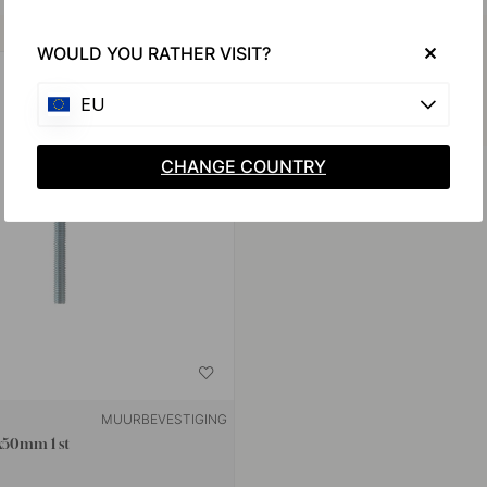
Koop samen met
WOULD YOU RATHER VISIT?
EU
CHANGE COUNTRY
MUURBEVESTIGING
x50mm 1 st