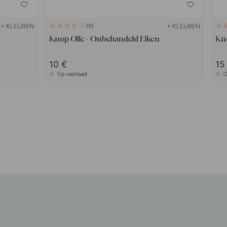
+ KLEUREN
+ KLEUREN
9
Knop Olle - Onbehandeld Eiken
Kno
10
1
Op voorraad
O