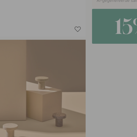
AI-gegenereerde sam
1