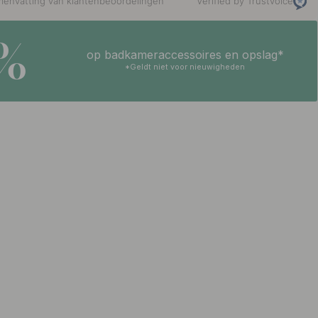
envatting van klantenbeoordelingen
Verified by Trustvoice
5%
op badkameraccessoires en opslag*
*Geldt niet voor nieuwigheden