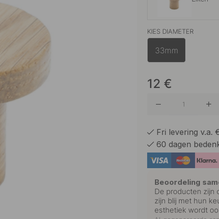
KIES DIAMETER
Walnoot
33mm
Zwart
12
€
Fri levering v.a.
60 dagen bedenk
Beoordeling sam
De producten zijn o
zijn blij met hun k
esthetiek wordt oo