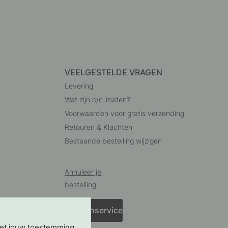
VEELGESTELDE VRAGEN
Levering
Wat zijn c/c-maten?
Voorwaarden voor gratis verzending
Retouren & Klachten
Bestaande bestelling wijzigen
Annuleer je
bestelling
Klantenservice
Met jouw toestemming