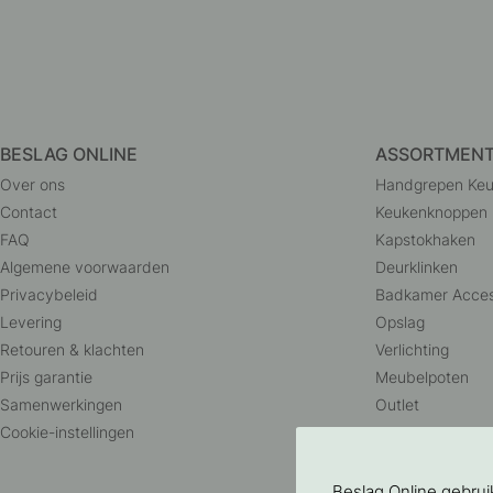
BESLAG ONLINE
ASSORTMEN
Over ons
Handgrepen Ke
Contact
Keukenknoppen
FAQ
Kapstokhaken
Algemene voorwaarden
Deurklinken
Privacybeleid
Badkamer Acces
Levering
Opslag
Retouren & klachten
Verlichting
Prijs garantie
Meubelpoten
Samenwerkingen
Outlet
Cookie-instellingen
Beslag Online gebru