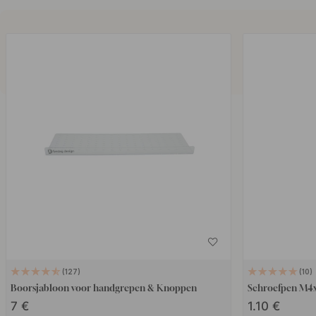
127
10
Boorsjabloon voor handgrepen & Knoppen
Schroefpen M4
7 €
1.10 €