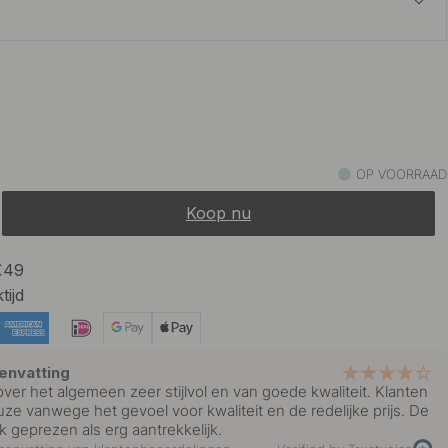
13 €
Op voorraad
10.80 €
Op voorraad
OP VOORRAAD
Koop nu
 €49
tijd
envatting
ver het algemeen zeer stijlvol en van goede kwaliteit. Klanten
euze vanwege het gevoel voor kwaliteit en de redelijke prijs. De
k geprezen als erg aantrekkelijk.