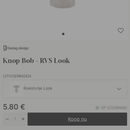
Knop Bob - RVS Look
UITVOERINGEN
Roestvrije Look
5.80 €
5.80
€
Geborsteld Messing
OP VOORRAAD
Op voorraad
Koop nu
5.80 €
Mat Zwart
Op voorraad