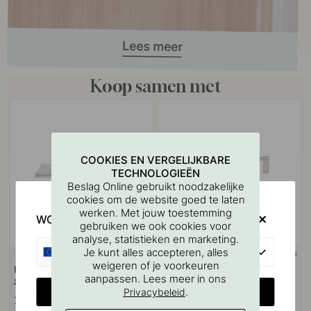
Koop samen met
COOKIES EN VERGELIJKBARE
TECHNOLOGIEËN
Beslag Online gebruikt noodzakelijke
cookies om de website goed te laten
werken. Met jouw toestemming
WOULD YOU RATHER VISIT?
gebruiken we ook cookies voor
analyse, statistieken en marketing.
EU
Je kunt alles accepteren, alles
+ KLEUREN
127
weigeren of je voorkeuren
Boorsjabloon voor handgrepen
Handgreep Bob - 160mm - RVS
aanpassen. Lees meer in ons
& Knoppen
Look
CHANGE COUNTRY
.
Privacybeleid
7 €
9.20 €