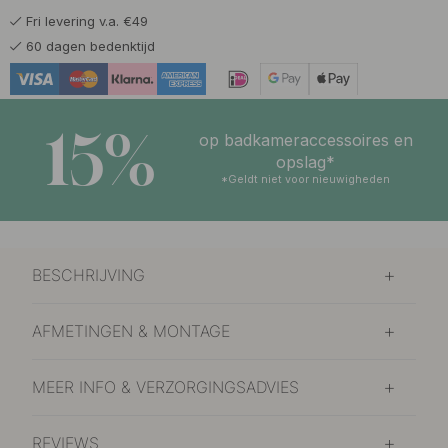
Fri levering v.a. €49
5.80 €
Vernikkeld
60 dagen bedenktijd
Op voorraad
15%
op badkameraccessoires en
opslag*
*Geldt niet voor nieuwigheden
BESCHRIJVING
AFMETINGEN & MONTAGE
MEER INFO & VERZORGINGSADVIES
REVIEWS