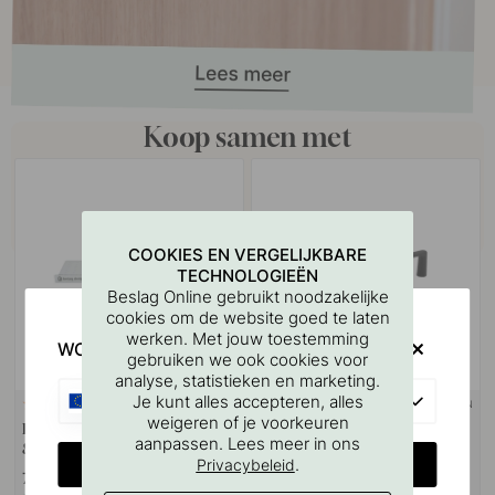
Koop samen met
COOKIES EN VERGELIJKBARE
TECHNOLOGIEËN
Beslag Online gebruikt noodzakelijke
cookies om de website goed te laten
werken. Met jouw toestemming
WOULD YOU RATHER VISIT?
gebruiken we ook cookies voor
analyse, statistieken en marketing.
EU
Je kunt alles accepteren, alles
+ KLEUREN
127
1
weigeren of je voorkeuren
Boorsjabloon voor handgrepen
Handgreep Bob - 160mm - Mat
aanpassen. Lees meer in ons
& Knoppen
Zwart
CHANGE COUNTRY
.
Privacybeleid
7 €
9.20 €