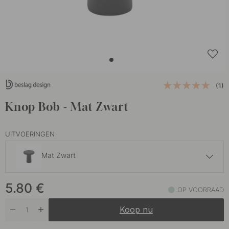
(1)
Knop Bob - Mat Zwart
UITVOERINGEN
Mat Zwart
5.80 €
5.80
€
Geborsteld Messing
OP VOORRAAD
Op voorraad
Koop nu
5.80 €
Roestvrije Look
Op voorraad