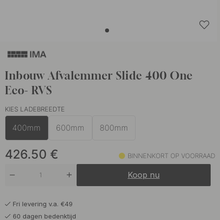
Inbouw Afvalemmer Slide 400 One
Eco- RVS
KIES LADEBREEDTE
400mm
600mm
800mm
426.50
€
BINNENKORT OP VOORRAAD
Koop nu
Fri levering v.a. €49
60 dagen bedenktijd