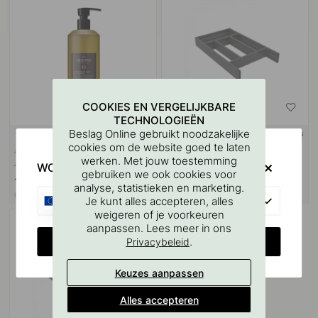
COOKIES EN VERGELIJKBARE
TECHNOLOGIEËN
Beslag Online gebruikt noodzakelijke
PAST BIJ BASE
+ MATEN
4
3
cookies om de website goed te laten
Afwasmiddel Five Oceans -
Besteklade Flex Basic - 500
werken. Met jouw toestemming
Amber & Wildflower 500ml
(473mm) - Donkergrijs
WOULD YOU RATHER VISIT?
gebruiken we ook cookies voor
16.40 €
72.20 €
analyse, statistieken en marketing.
Op voorraad
Op voorraad
EU
Je kunt alles accepteren, alles
weigeren of je voorkeuren
aanpassen. Lees meer in ons
CHANGE COUNTRY
.
Privacybeleid
Keuzes aanpassen
Alles accepteren